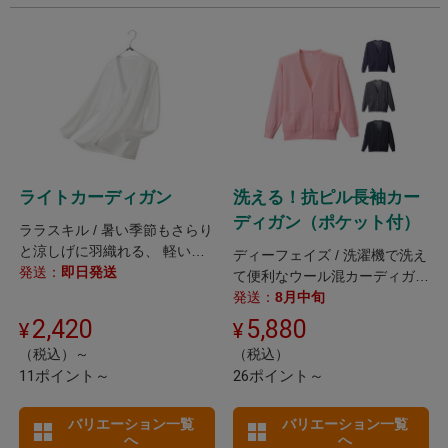
ライトカーディガン
洗える！抗ピル長袖カー
ディガン（ポケット付）
ララスキル / 暑い季節もさらり
と涼しげに羽織れる、 軽い着
ディーフェイズ / 洗濯機で洗え
心地のUVカットカーディガ
発送：
即日発送
て便利なウール混カーディガ
ン。
ン。 オンでもオフでも活躍す
発送：
8月中旬
るポケット付き。
2,420
5,880
（税込）～
（税込）
11ポイント～
26ポイント～
バリエーション一覧
バリエーション一覧
へ
へ