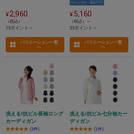
(キャンセル・返品不可)
2,960
5,160
（税込）
（税込）～
13ポイント～
23ポイント～
バリエーション一覧
バリエーション一覧
へ
へ
洗える!抗ピル長袖ロング
洗える!抗ピル七分袖カー
カーディガン
ディガン
(
)
(
)
3件
1件