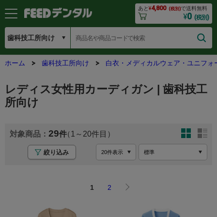
4,800
あと
¥
で送料無料
(税別)
0
¥
(税別)
ホーム
歯科技工所向け
白衣・メディカルウェア・ユニフォ
レディス女性用カーディガン | 歯科技工
所向け
29
1
20
絞り込み
1
2