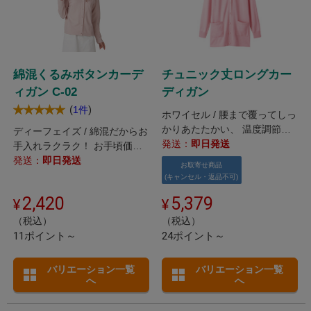
綿混くるみボタンカーデ
チュニック丈ロングカー
ィガン C-02
ディガン
(
)
1件
ホワイセル / 腰まで覆ってしっ
かりあたたかい、 温度調節に
ディーフェイズ / 綿混だからお
最適なロングカーディガン。
発送：
即日発送
手入れラクラク！ お手頃価格
のカットソーカーディガン。
発送：
即日発送
お取寄せ商品
(キャンセル・返品不可)
2,420
5,379
（税込）
（税込）
11ポイント～
24ポイント～
バリエーション一覧
バリエーション一覧
へ
へ