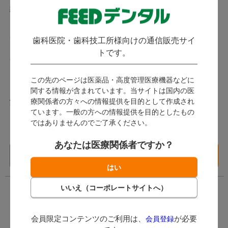
綿混スナップボタンカー
ソフトストレッチカーデ
ディガン
ィガン
ディーフェイズ / 綿素材だから
ララスキル / 東洋紡のあったか
歯科医院・歯科技工所様向けの通信販売サイ
お手入れラクラク! お手頃価格
快適素材を使用したカーディガ
トです。
のカットソーカーディガン。
発送：
8月中旬
ン。
発送：
即日発送
お取寄せ商品
この先のページは医薬品・高度管理医療機器などに
(キャンセル・返品不可)
関する情報が含まれています。当サイトは国内の医
2,420
4,660
療関係者の方々への情報提供を目的として作成され
ています。一般の方への情報提供を目的としたもの
（税込）
（税込）
ではありませんのでご了承ください。
11ポイント～
21ポイント～
あなたは医療関係者ですか？
バリエーション一覧
バリエーション一覧
へ
へ
会員限定コンテンツのご利用は、
が必要
会員登録