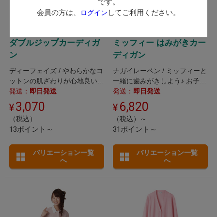
です。
会員の方は、
してご利用ください。
ログイン
ダブルジップカーディガ
ミッフィー はみがきカー
ン
ディガン
ディーフェイズ / やわらかなコ
ナガイレーベン / ミッフィーと
ットンの肌ざわりが心地良い、
一緒に歯みがきしよう♪ お子様
ダブルジップの丸首カーディガ
発送：
即日発送
も喜ぶ刺繍入りカーディガン。
発送：
即日発送
ン。
3,070
6,820
（税込）
（税込）～
13ポイント～
31ポイント～
バリエーション一覧
バリエーション一覧
へ
へ