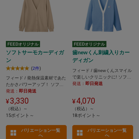
FEEDオリジナル
FEEDオリジナル
ソフトサーモカーディガ
歯newくん刺繍入りカー
ン
ディガン
(
)
2件
フィード / 歯newくんスマイル
で楽しいクリニックに! ソフト
フィード / 発熱保温素材であた
な風合いの刺繍入りカーディガ
発送：
即日発送
たかさパワーアップ！ ソフト
ン。
タッチで軽い着心地のカーディ
発送：
即日発送
ガン。
3,330
4,070
（税込）～
（税込）～
15ポイント～
18ポイント～
バリエーション一覧
バリエーション一覧
へ
へ