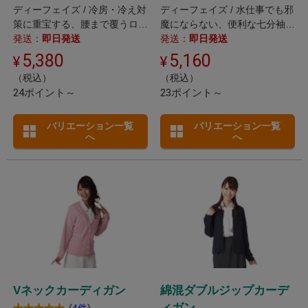
ディーフェイズ / 冷房・冷え対
ディーフェイズ / 水仕事でも邪
策に重宝する、腰まで覆うロン
魔にならない、便利な七分袖カ
グ丈カーディガン。
発送：
即日発送
ーディガン。
発送：
即日発送
5,380
5,160
（税込）
（税込）
24ポイント～
23ポイント～
バリエーション一覧
バリエーション一覧
へ
へ
Vネックカーディガン
綿混ダブルジップカーデ
ィガン
(
)
4件