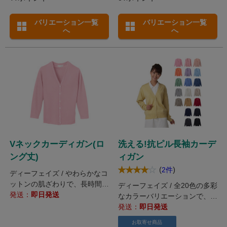
バリエーション一覧
バリエーション一覧
へ
へ
Vネックカーディガン(ロ
洗える!抗ピル長袖カーデ
ング丈)
ィガン
(
)
2件
ディーフェイズ / やわらかなコ
ットンの肌ざわりで、長時間着
ディーフェイズ / 全20色の多彩
用してもストレスフリー。
発送：
即日発送
なカラーバリエーションで、
オンもオフも大活躍するウール
発送：
即日発送
混カーディガン。
お取寄せ商品