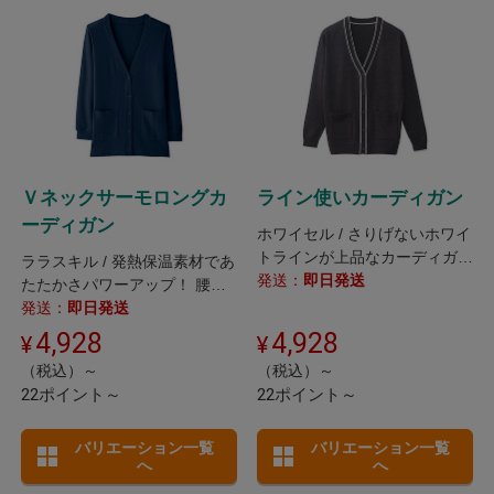
Ｖネックサーモロングカ
ライン使いカーディガン
ーディガン
ホワイセル / さりげないホワイ
トラインが上品なカーディガン
ララスキル / 発熱保温素材であ
です。
発送：
即日発送
たたかさパワーアップ！ 腰ま
わりがすっぽり隠れるロング
発送：
即日発送
丈。
4,928
4,928
（税込）～
（税込）～
22ポイント～
22ポイント～
バリエーション一覧
バリエーション一覧
へ
へ