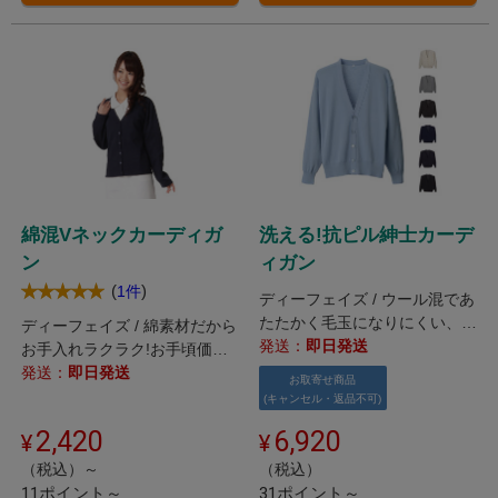
綿混Vネックカーディガ
洗える!抗ピル紳士カーデ
ン
ィガン
(
)
1件
ディーフェイズ / ウール混であ
たたかく毛玉になりにくい、
ディーフェイズ / 綿素材だから
安心の日本製メンズカーディガ
発送：
即日発送
お手入れラクラク!お手頃価格
ン。
のカットソーカーディガン。
発送：
即日発送
お取寄せ商品
(キャンセル・返品不可)
2,420
6,920
（税込）～
（税込）
11ポイント～
31ポイント～