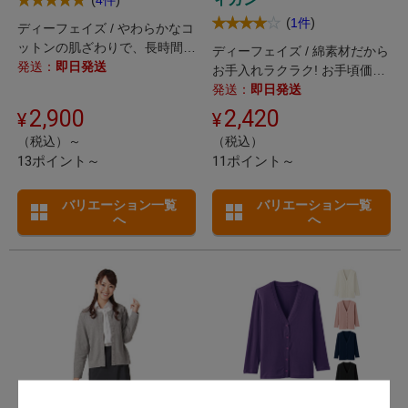
(
)
1件
ディーフェイズ / やわらかなコ
ットンの肌ざわりで、長時間着
ディーフェイズ / 綿素材だから
用してもストレスフリー。
発送：
即日発送
お手入れラクラク! お手頃価格
のカットソーカーディガン。
発送：
即日発送
2,900
2,420
（税込）～
（税込）
13ポイント～
11ポイント～
バリエーション一覧
バリエーション一覧
へ
へ