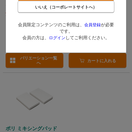
発送：
翌営業日
376
924
（税込）～
（税込）
会員限定コンテンツのご利用は、
が必要
会員登録
1ポイント～
ポイント付与対象外
です。
数量：
会員の方は、
してご利用ください。
ログイン
ケース
バリエーション一覧
カートに入れる
へ
ポリ ミキシングパッド