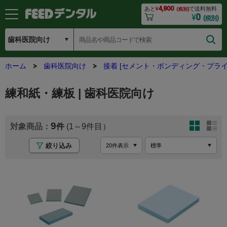
4,800
あと
¥
で送料無料
(税別)
0
¥
(税別)
ホーム
歯科医院向け
接着 [セメント・ボンディング・プライ
練和紙・練板 | 歯科医院向け
9
(1～9
絞り込み