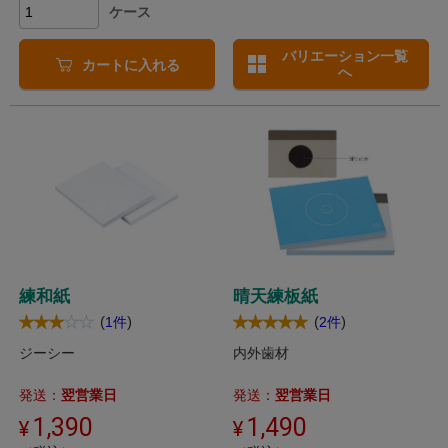
ケース
バリエーション一覧
カートに入れる
へ
練和紙
晴天練板紙
(
)
(
)
1件
2件
ジーシー
内外歯材
発送：
翌営業日
発送：
翌営業日
1,390
1,490