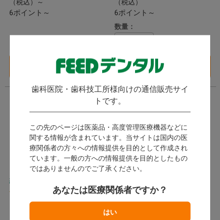
（税込）～
（税込）
6ポイント～
6ポイント～
数量：
ケース
バリエーション一覧
カートに入れる
へ
歯科医院・歯科技工所様向けの通信販売サイ
トです。
この先のページは医薬品・高度管理医療機器などに
関する情報が含まれています。当サイトは国内の医
療関係者の方々への情報提供を目的として作成され
ています。一般の方への情報提供を目的としたもの
ではありませんのでご了承ください。
練和紙
クリーンパッド
あなたは医療関係者ですか？
(
)
1件
バーツール / コストパフォーマ
ンスに優れた練和紙です。
クラレ
発送：
翌営業日