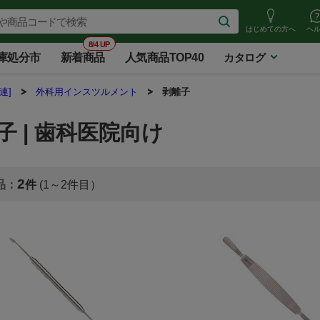
はじめての方へ
ヘ
8/4 UP
庫処分市
新着商品
人気商品TOP40
カタログ
連]
外科用インスツルメント
剥離子
子 | 歯科医院向け
2
(1～2