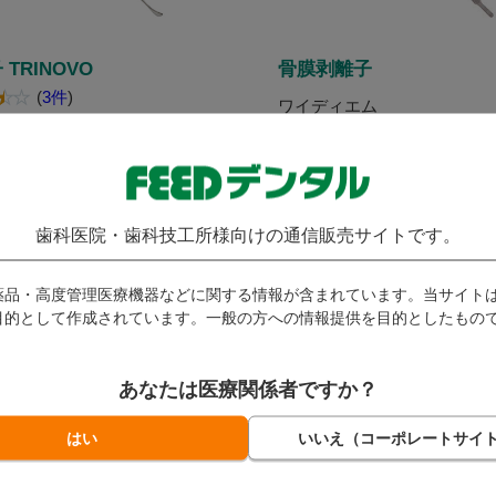
TRINOVO
骨膜剥離子
(
3件
)
ワイディエム
r コーラー
発送：
翌営業日
翌営業日
290
10,439
（税込）～
（税込）
歯科医院・歯科技工所様向けの通信販売サイトです。
ト付与対象外
ポイント付与対象外
数量：
本
薬品・高度管理医療機器などに関する情報が含まれています。当サイト
目的として作成されています。一般の方への情報提供を目的としたもの
バリエーション一覧へ
カートに入れる
あなたは医療関係者ですか？