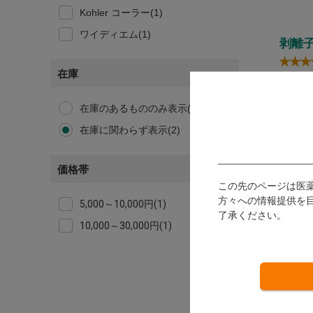
Kohler コーラー(1)
ワイディエム(1)
剥離子 
在庫
Kohle
在庫のあるもののみ表示(2)
発送：
在庫に関わらず表示(2)
6,
ポイン
価格帯
この先のページは医
方々への情報提供を
5,000～10,000円(1)
了承ください。
10,000～30,000円(1)