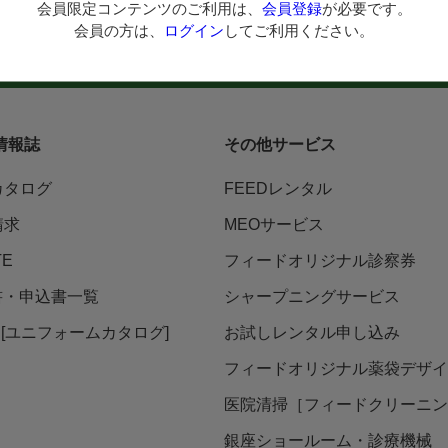
会員限定コンテンツのご利用は、
会員登録
が必要です。
会員の方は、
ログイン
してご利用ください。
らご注文
在庫処分市
新着商品
人気商品TOP40
カタ
情報誌
その他サービス
カタログ
FEEDレンタル
請求
MEOサービス
TE
フィードオリジナル診察券
書・申込書一覧
シャープニングサービス
ni [ユニフォームカタログ]
お試しレンタル申し込み
フィードオリジナル薬袋デザイ
医院清掃［フィードクリーニン
銀座ショールーム・診療機械