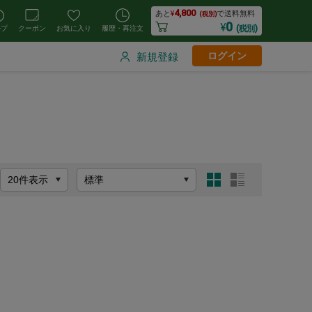
4,800
あと
¥
で送料無料
(税別)
0
¥
(税別)
ルプ
クーポン
お気に入り
履歴・再注文
ログイン
新規登録