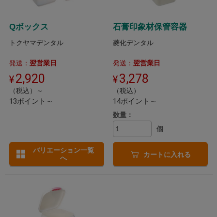
Qボックス
石膏印象材保管容器
トクヤマデンタル
菱化デンタル
発送：
翌営業日
発送：
翌営業日
2,920
3,278
（税込）～
（税込）
13ポイント～
14ポイント～
数量：
個
バリエーション一覧
カートに入れる
へ