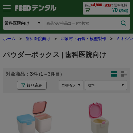
4,800
あと
¥
で送料無料
(税別)
0
¥
(税別)
ホーム
歯科医院向け
印象材・石膏・模型製作
ミキシン
パウダーボックス | 歯科医院向け
3
(1～3
絞り込み