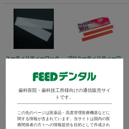
ユーティリティーワック
プロユーティリティーワ
ス ストリップ
ックス
(
)
3件
山八歯材工業 / 応用範囲の広い
万能ワックス。
G&H ジーアンドエイチ
発送：
即日発送
歯科医院・歯科技工所様向けの通信販売サイ
発送：
即日発送
トです。
2,860
979
（税込）
（税込）
この先のページは医薬品・高度管理医療機器などに
ポイント付与対象外
ポイント付与対象外
関する情報が含まれています。当サイトは国内の医
療関係者の方々への情報提供を目的として作成され
数量：
数量：