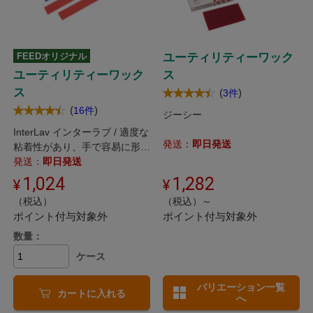
FEEDオリジナル
ユーティリティーワック
ユーティリティーワック
ス
ス
(
)
3件
(
)
16件
ジーシー
InterLav インターラブ / 適度な
発送：
即日発送
粘着性があり、手で容易に形を
整えることができます。
発送：
即日発送
1,024
1,282
（税込）
（税込）～
ポイント付与対象外
ポイント付与対象外
数量：
ケース
バリエーション一覧
カートに入れる
へ