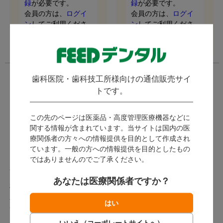
録
が必要です。
録
が必要です。
会員の方は、
ログイ
会員の方は、
ログイ
ン
してご利用くださ
ン
してご利用くださ
い。
い。
歯科医院・歯科技工所様向けの通信販売サイ
トです。
この先のページは医薬品・高度管理医療機器などに
関する情報が含まれています。当サイトは国内の医
療関係者の方々への情報提供を目的として作成され
ています。一般の方への情報提供を目的としたもの
オーソパレット
ではありませんのでご了承ください。
(
)
2件
あなたは医療関係者ですか？
松風 / 粉液の組み合わせによる
豊かな色調表現。
発送：
翌営業日