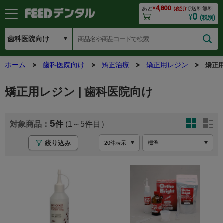
4,800
あと
¥
で送料無料
(税別)
0
¥
(税別)
ホーム
歯科医院向け
矯正治療
矯正用レジン
矯正
矯正用レジン | 歯科医院向け
5
(1～5
絞り込み