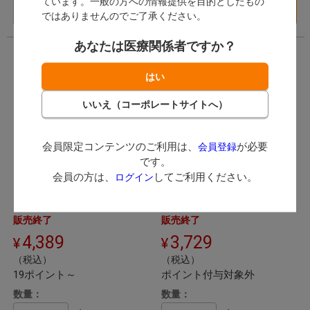
ています。一般の方への情報提供を目的としたもの
バリエーション一覧
在庫切れ
へ
ではありませんのでご了承ください。
あなたは医療関係者ですか？
会員限定コンテンツのご利用は、
が必要
会員登録
です。
陶材焼成用ピンセット
技工ピンセット 酸浴用
会員の方は、
してご利用ください。
ログイン
Mestra メストラ
ワイディエム
販売終了
販売終了
4,389
3,729
（税込）
（税込）
19ポイント～
ポイント付与対象外
数量：
数量：