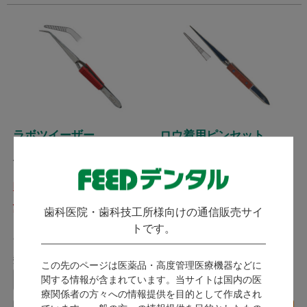
ラボツイーザー
ロウ着用ピンセット
ASA Dental エーエスエーデン
Mestra メストラ
タル
販売終了
販売終了
2,079
2,519
歯科医院・歯科技工所様向けの通信販売サイ
（税込）
（税込）～
トです。
9ポイント～
11ポイント～
数量：
この先のページは医薬品・高度管理医療機器などに
関する情報が含まれています。当サイトは国内の医
本
療関係者の方々への情報提供を目的として作成され