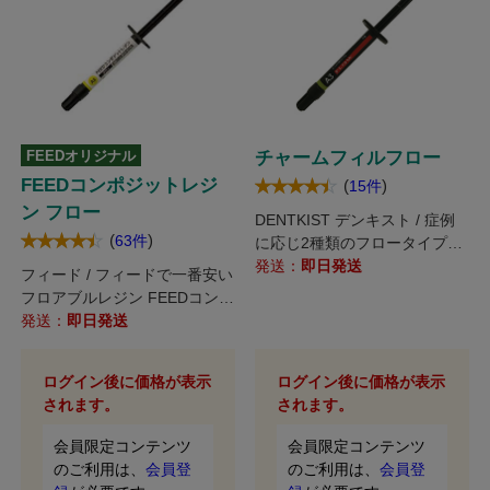
FEEDオリジナル
チャームフィルフロー
FEEDコンポジットレジ
(
)
15件
ン フロー
DENTKIST デンキスト / 症例
(
)
63件
に応じ2種類のフロータイプか
ら適した材料選択が可能!! 新し
発送：
即日発送
フィード / フィードで一番安い
いシェード（ユニバーサル）を
フロアブルレジン FEEDコンポ
追加でラインナップ!!
ジットレジン フローが登場!!
発送：
即日発送
ログイン後に価格が表示
ログイン後に価格が表示
されます。
されます。
会員限定コンテンツ
会員限定コンテンツ
のご利用は、
会員登
のご利用は、
会員登