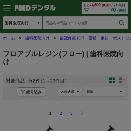
4,800
あと
¥
で送料無料
(税別)
0
¥
(税別)
ホーム
歯科医院向け
歯冠修復 [CR・覆髄・仮封・ポストコア
フロアブルレジン(フロー) | 歯科医院向
け
52
1
20
絞り込み
1
2
3