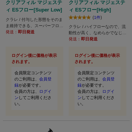
クリアフィル マジェステ
クリアフィル マジェステ
ィ ESフロー[Super Low]
ィ ESフロー[High]
(
)
1件
クラレ / 付与した形態をそのま
ま維持できる、スーパーフロー
クラレ / ハイフローなので、流
タイプです。
発送：
即日発送
動性が高く、なめらかでなじみ
易い。
発送：
即日発送
ログイン後に価格が表示
ログイン後に価格が表示
されます。
されます。
会員限定コンテンツ
会員限定コンテンツ
のご利用は、
会員登
のご利用は、
会員登
録
が必要です。
録
が必要です。
会員の方は、
ログイ
会員の方は、
ログイ
ン
してご利用くださ
ン
してご利用くださ
い。
い。