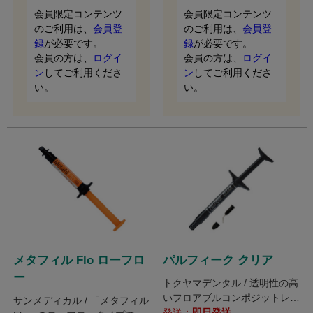
会員限定コンテンツ
会員限定コンテンツ
のご利用は、
会員登
のご利用は、
会員登
録
が必要です。
録
が必要です。
会員の方は、
ログイ
会員の方は、
ログイ
ン
してご利用くださ
ン
してご利用くださ
い。
い。
メタフィル Flo ローフロ
パルフィーク クリア
ー
トクヤマデンタル / 透明性の高
いフロアブルコンポジットレジ
サンメディカル / 「メタフィル
ン。
発送：
即日発送