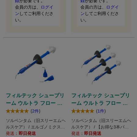
録
が必要です。
録
が必要です。
会員の方は、
ログイ
会員の方は、
ログイ
ン
してご利用くださ
ン
してご利用くださ
い。
い。
フィルテック シュープリ
フィルテック シュープリ
ーム ウルトラ フロー コ
ーム ウルトラ フロー コ
ンポジットレジン プラス
ンポジットレジン プラス
(
)
(
)
2件
1件
トリプルパック
ソルベンタム（旧スリーエムヘ
ソルベンタム（旧スリーエムヘ
ルスケア） / エルゴノミクスを
ルスケア） / 【お得な3本パッ
考慮したシリンジデザインで気
発送：
即日発送
ク！】エルゴノミクスを考慮し
発送：
即日発送