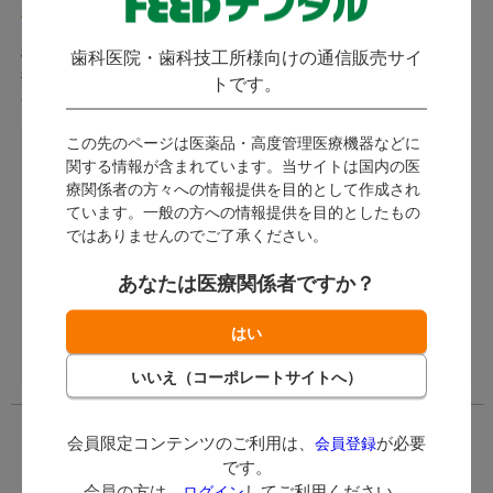
(
)
(
)
1件
2件
松風 / 最大4mm深さまでの一
松風
歯科医院・歯科技工所様向けの通信販売サイ
括裏層および充填に対応したフ
トです。
ロアブルタイプ。
発送：
即日発送
発送：
即日発送
この先のページは医薬品・高度管理医療機器などに
ログイン後に価格が表示
ログイン後に価格が表示
関する情報が含まれています。当サイトは国内の医
されます。
されます。
療関係者の方々への情報提供を目的として作成され
ています。一般の方への情報提供を目的としたもの
会員限定コンテンツ
会員限定コンテンツ
ではありませんのでご了承ください。
のご利用は、
会員登
のご利用は、
会員登
録
が必要です。
録
が必要です。
あなたは医療関係者ですか？
会員の方は、
ログイ
会員の方は、
ログイ
ン
してご利用くださ
ン
してご利用くださ
い。
い。
会員限定コンテンツのご利用は、
が必要
会員登録
です。
会員の方は、
してご利用ください。
ログイン