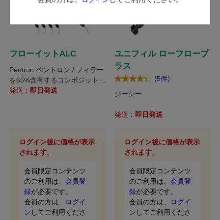
フローイットALC
ユニフィル ローフロープ
ラス
Pentron ペントロン / フィラー
(
)
5件
を65%含有するコンポジットレ
ジン。 光照射時間を大幅に短
発送：
即日発送
ジーシー
縮できます!
発送：
即日発送
ログイン後に価格が表示
ログイン後に価格が表示
されます。
されます。
会員限定コンテンツ
会員限定コンテンツ
のご利用は、
会員登
のご利用は、
会員登
録
が必要です。
録
が必要です。
会員の方は、
ログイ
会員の方は、
ログイ
ン
してご利用くださ
ン
してご利用くださ