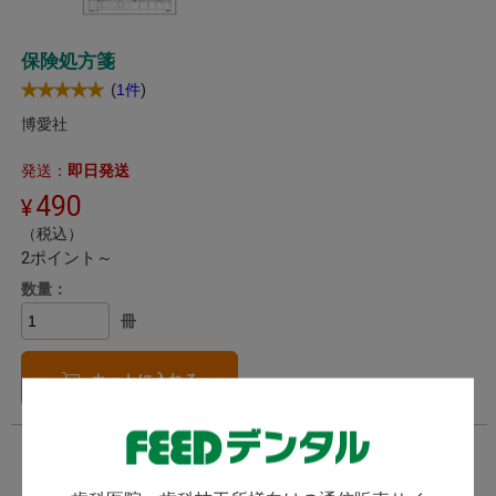
保険処方箋
(
)
1件
博愛社
発送：
即日発送
490
（税込）
2ポイント～
数量：
冊
カートに入れる