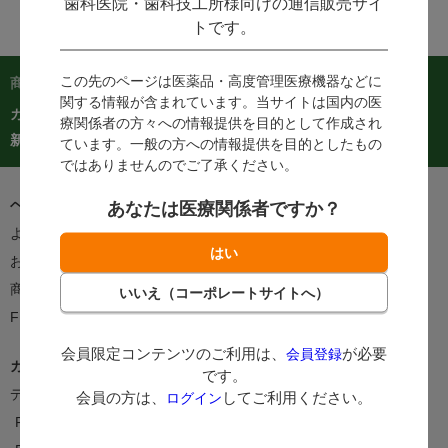
歯科医院・歯科技工所様向けの通信販売サイ
トです。
この先のページは医薬品・高度管理医療機器などに
商品を探す：
関する情報が含まれています。当サイトは国内の医
カテゴリーから探す
商品コードからご注文
在庫処分市
療関係者の方々への情報提供を目的として作成され
カタログ
新着商品
人気商品TOP40
ています。一般の方への情報提供を目的としたもの
ではありませんのでご了承ください。
ヘルプ＆ガイド
あなたは医療関係者ですか？
よくあるご質問・お問い合わせ
ご利用案内
お客様の声をかたちに
支払方法
商品のお届けについて
返品・交換について
FEEDポイントについて
会員限定コンテンツのご利用は、
が必要
会員登録
カタログ/情報誌
です。
デジタルカタログ
カタログ請求
会員の方は、
してご利用ください。
ログイン
FEEDNOTE
FAX注文書・申込書一覧