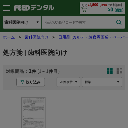
4,800
あと
¥
で送料無料
(税別)
0
¥
(税別)
ホーム
歯科医院向け
日用品 [カルテ・診察券薬袋・ペーパー
処方箋 | 歯科医院向け
1
(1～1
絞り込み