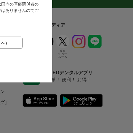
ログ
は国内の医療関係者の
ではありませんのでご
ソーシャルメディア
FEED
東京
デンタル
ショー
ルーム
FEEDデンタルアプリ
簡単！ 便利！ お得！
ン
グ］