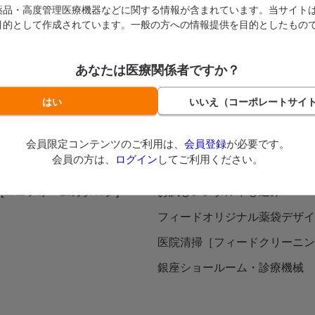
らご注文
在庫処分市
新着商品
人気商品TOP40
カタ
薬品・高度管理医療機器などに関する情報が含まれています。当サイト
目的として作成されています。一般の方への情報提供を目的としたもの
情報誌
その他サービス
あなたは医療関係者ですか？
カタログ
FEEDレンタル
請求
MEOサービス
TE
フィードオリジナル診察券
会員限定コンテンツのご利用は、
会員登録
が必要です。
会員の方は、
ログイン
してご利用ください。
書・申込書一覧
シャープニングサービス
ni [ユニフォームカタログ]
お試しレンタル申し込み
フィードオリジナル薬袋デザイ
医院清掃［フィードクリーニン
銀座ショールーム・診療機械