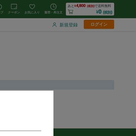
4,800
あと
¥
で送料無料
(税別)
0
¥
(税別)
ルプ
クーポン
お気に入り
履歴・再注文
ログイン
新規登録