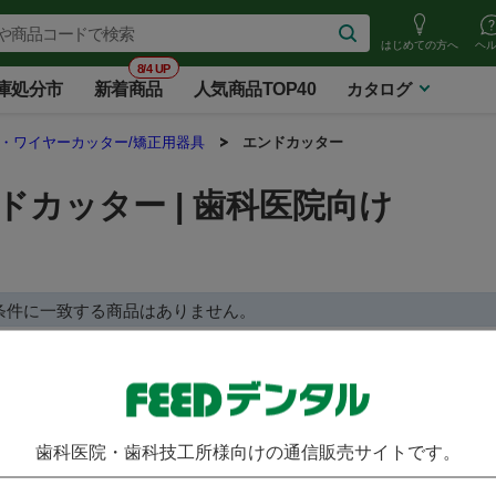
はじめての方へ
ヘ
8/4 UP
庫処分市
新着商品
人気商品TOP40
カタログ
・ワイヤーカッター/矯正用器具
エンドカッター
ドカッター | 歯科医院向け
条件に一致する商品はありません。
歯科医院・歯科技工所様向けの通信販売サイトです。