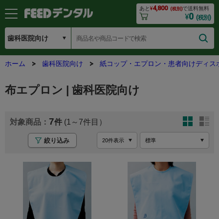
4,800
あと
¥
で送料無料
(税別)
0
¥
(税別)
ホーム
歯科医院向け
紙コップ・エプロン・患者向けディス
布エプロン | 歯科医院向け
7
(1～7
絞り込み