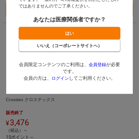
ではありませんのでご了承ください。
バリエーション一覧
バリエーション一覧
へ
へ
あなたは医療関係者ですか？
会員限定コンテンツのご利用は、
が必要
会員登録
です。
会員の方は、
してご利用ください。
ログイン
ナイロンペーシェントエ
プロン
Crosstex クロステックス
販売終了
3,476
（税込）～
15ポイント～