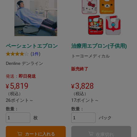
ペーシェントエプロン
治療用エプロン(子供用)
(
)
1件
トーヨーメディカル
Denline デンライン
販売終了
発送：
即日発送
5,819
3,828
（税込）
（税込）
26ポイント～
17ポイント～
数量：
数量：
枚
パック
カートに入れる
在庫切れ