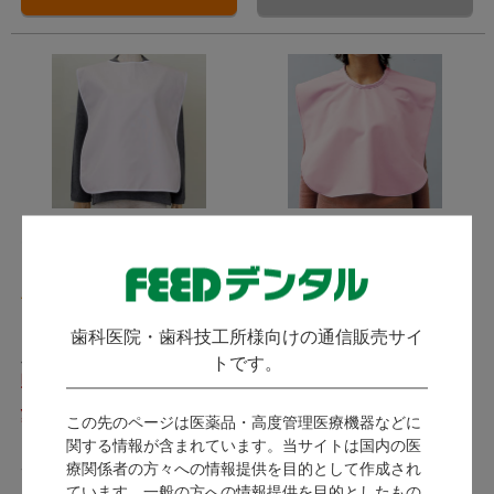
デンタルエプロン（ロン
エプロン
グタイプ）
KAZEN カゼン / 吸水性に優
(
)
3件
れ、下まで通さない素材(パナ
ニット)を使った、 使いやすい
販売終了
モンブラン / 制菌加工と防汚加
歯科医院・歯科技工所様向けの通信販売サイ
布製エプロンです。
工で衛生的! 安心のロングタイ
トです。
プ。
販売終了
1,078
1,379
この先のページは医薬品・高度管理医療機器などに
（税込）～
（税込）～
関する情報が含まれています。当サイトは国内の医
4ポイント～
6ポイント～
療関係者の方々への情報提供を目的として作成され
ています。一般の方への情報提供を目的としたもの