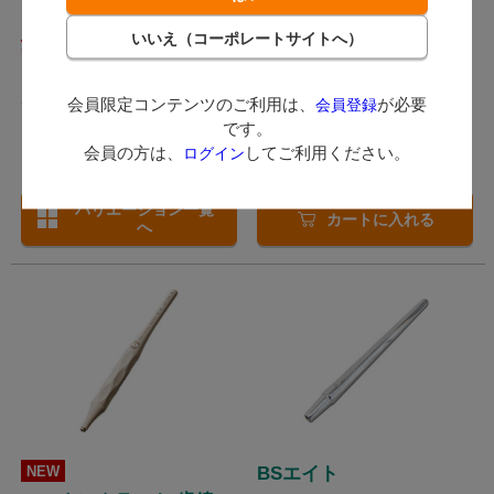
1,353
603
（税込）
（税込）
ポイント付与対象外
ポイント付与対象外
会員限定コンテンツのご利用は、
が必要
会員登録
です。
数量：
会員の方は、
してご利用ください。
ログイン
本
バリエーション一覧
カートに入れる
へ
NEW
BSエイト