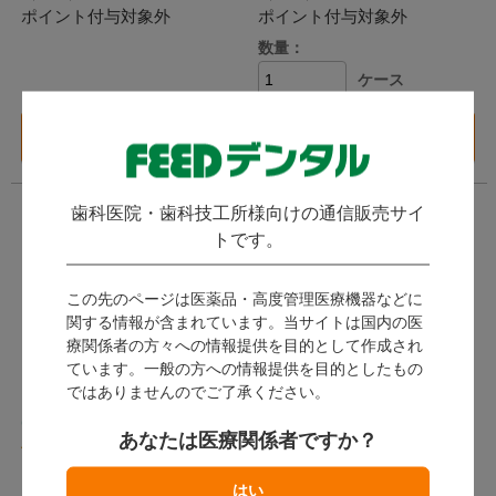
ポイント付与対象外
ポイント付与対象外
数量：
ケース
バリエーション一覧
カートに入れる
へ
歯科医院・歯科技工所様向けの通信販売サイ
トです。
この先のページは医薬品・高度管理医療機器などに
関する情報が含まれています。当サイトは国内の医
療関係者の方々への情報提供を目的として作成され
ています。一般の方への情報提供を目的としたもの
ではありませんのでご了承ください。
イシズカ ミラーホルダー
ミラーハンドル スケール
(JIS規格)
付 (JIS規格)
あなたは医療関係者ですか？
(
)
1件
ワイディエム
イシズカ