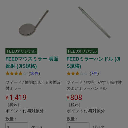
FEEDオリジナル
FEEDオリジナル
FEEDマウスミラー 表面
FEEDミラーハンドル (JI
反射 (JIS規格)
S規格)
(
)
(
)
10件
7件
フィード / 鮮明に見える表面反
フィード / 把持しやすく操作性
射ミラー
のよいミラーハンドル
1,419
808
（税込）
（税込）
ポイント付与対象外
ポイント付与対象外
数量：
数量：
ケース
パック