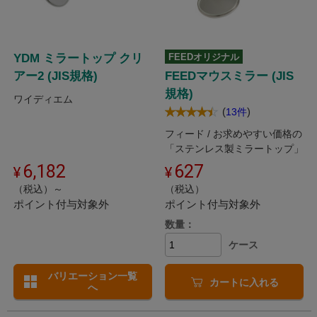
YDM ミラートップ クリ
FEEDオリジナル
アー2 (JIS規格)
FEEDマウスミラー (JIS
規格)
ワイディエム
(
)
13件
フィード / お求めやすい価格の
「ステンレス製ミラートップ」
6,182
627
（税込）～
（税込）
ポイント付与対象外
ポイント付与対象外
数量：
ケース
バリエーション一覧
カートに入れる
へ