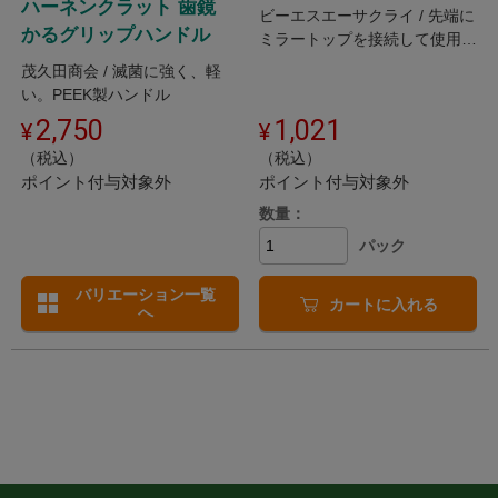
ハーネンクラット 歯鏡
ビーエスエーサクライ / 先端に
かるグリップハンドル
ミラートップを接続して使用す
る、ねじ山式のミラーハンドル
茂久田商会 / 滅菌に強く、軽
です。
い。PEEK製ハンドル
2,750
1,021
（税込）
（税込）
ポイント付与対象外
ポイント付与対象外
数量：
パック
バリエーション一覧
カートに入れる
へ