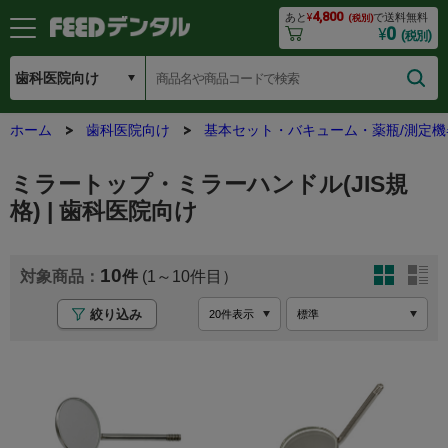
4,800
あと
¥
で送料無料
(税別)
0
¥
(税別)
ホーム
歯科医院向け
基本セット・バキューム・薬瓶/測定機
ミラートップ・ミラーハンドル(JIS規
格) | 歯科医院向け
10
(1～10
絞り込み