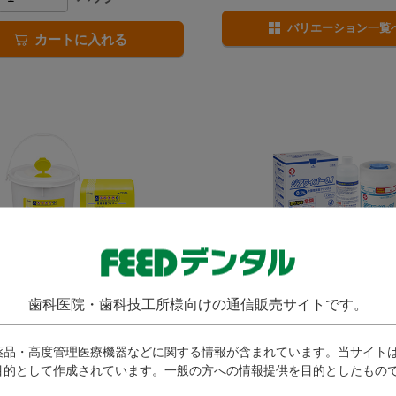
バリエーション一覧
カートに入れる
ウエッティ除菌クロスワイド
ジアワイパー0.1
歯科医院・歯科技工所様向けの通信販売サイトです。
白十字 / 次亜塩素酸ナトリウム
(
4件
)
環境清拭用ワイパー。
薬品・高度管理医療機器などに関する情報が含まれています。当サイト
発送：
即日発送
キメディカル / しっかり拭き取
目的として作成されています。一般の方への情報提供を目的としたもの
の中判タイプ。