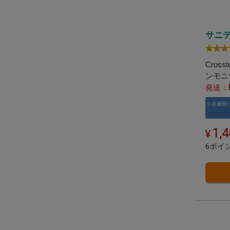
サニ
Cros
ンモニ
の除菌
発送：
※在庫限
1,
6ポイ