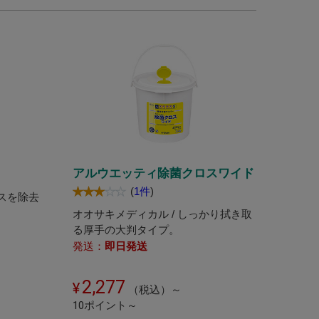
アルウエッティ除菌クロスワイド
(
1件
)
ルスを除去
オオサキメディカル / しっかり拭き取
る厚手の大判タイプ。
発送：
即日発送
2,277
（税込）～
10ポイント～