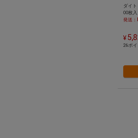
ダイト 
00枚
トです
発送：
5,
26ポ