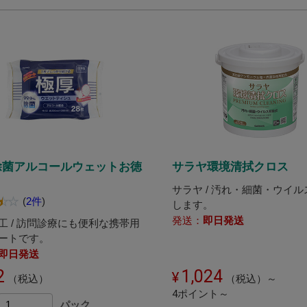
除菌アルコールウェットお徳
サラヤ環境清拭クロス
サラヤ / 汚れ・細菌・ウイ
(
2件
)
します。
発送：
即日発送
工 / 訪問診療にも便利な携帯用
ートです。
即日発送
2
1,024
（税込）
（税込）～
4ポイント～
パック