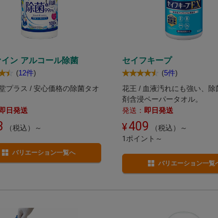
ァイン アルコール除菌
セイフキープ
(
12件
)
(
5件
)
堂プラス / 安心価格の除菌タオ
花王 / 血液汚れにも強い、
剤含浸ペーパータオル。
即日発送
発送：
即日発送
3
409
（税込）～
（税込）～
1ポイント～
バリエーション一覧へ
バリエーション一覧