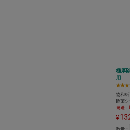
極厚
用
協和紙
除菌シ
発送：
13
数量：