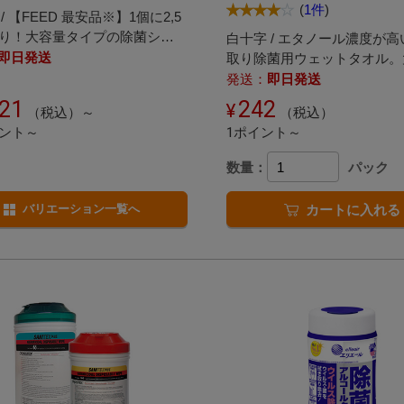
(
1件
)
/ 【FEED 最安品※】1個に2,5
入り！大容量タイプの除菌シー
白十字 / エタノール濃度が
。
即日発送
取り除菌用ウェットタオル。
プが好評です!
発送：
即日発送
821
242
（税込）～
（税込）
イント～
1ポイント～
数量：
パック
バリエーション一覧へ
カートに入れる