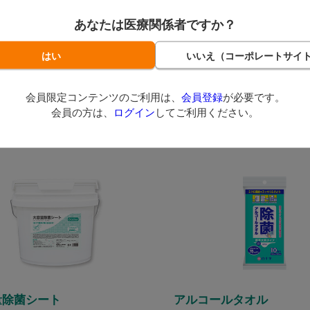
即日発送
263
1,287
あなたは医療関係者ですか？
（税込）～
（税込）
イント～
5ポイント～
数量：
セット
会員限定コンテンツのご利用は、
会員登録
が必要です。
バリエーション一覧へ
カートに入れる
会員の方は、
ログイン
してご利用ください。
量除菌シート
アルコールタオル