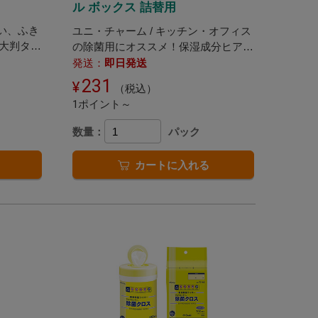
ル ボックス 詰替用
高い、ふき
ユニ・チャーム / キッチン・オフィス
大判タイ
の除菌用にオススメ！保湿成分ヒアル
ロン酸配合の詰替用ウェットシートで
発送：
即日発送
す。
231
（税込）
1ポイント～
数量：
パック
カートに入れる