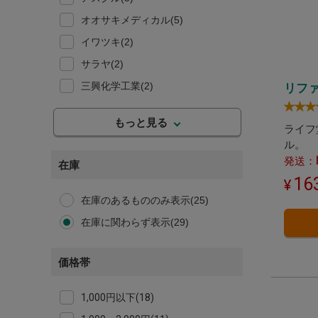
オオサキメディカル(5)
イワツキ(2)
サラヤ(2)
三興化学工業(2)
リフ
白十字(2)
もっと見る
ライフ
Crosstex クロステックス(1)
ル。
Medicom メディコム(1)
発送：
在庫
OCC(Oro Clean chemie AG) オロ
16
クリーン(1)
在庫のあるもののみ表示(25)
エステー(1)
在庫に関わらず表示(29)
スズラン(1)
ダイト(1)
価格帯
ユニ・チャーム(1)
1,000円以下(18)
ライフ堂プラス(1)