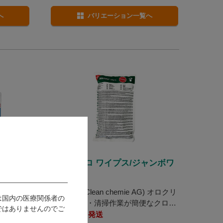
へ
バリエーション一覧へ
デンティロ ワイプス/ジャンボワ
イプス
0.1%の
OCC(Oro Clean chemie AG) オロクリ
は国内の医療関係者の
ーン / 除菌・清掃作業が簡便なクロス
ではありませんのでご
タイプで即効性に優れています。
発送：
即日発送