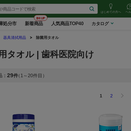
はじめての方へ
ヘ
8/4 UP
庫処分市
新着商品
人気商品TOP40
カタログ
器具清拭用品
除菌用タオル
用タオル | 歯科医院向け
29
1
20
1
2