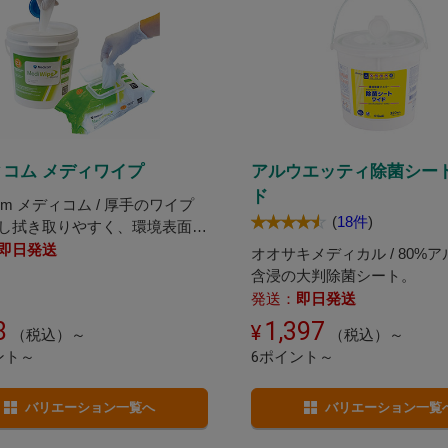
コム メディワイプ
アルウエッティ除菌シート
ド
com メディコム / 厚手のワイプ
(
18件
)
し拭き取りやすく、環境表面の
除菌が同時に行えます。
即日発送
オオサキメディカル / 80%
含浸の大判除菌シート。
発送：
即日発送
8
1,397
（税込）～
（税込）～
ント～
6ポイント～
バリエーション一覧へ
バリエーション一覧