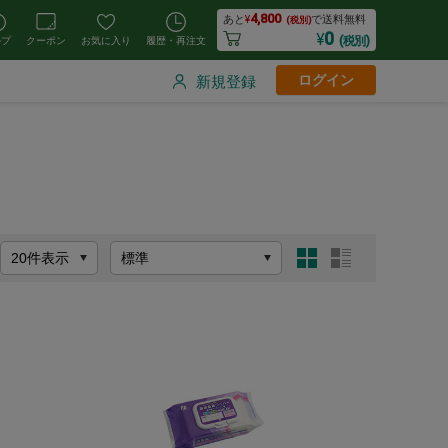
4,800
あと
¥
で送料無料
(税別)
0
¥
(税別)
ルプ
クーポン
お気に入り
履歴・再注文
ログイン
新規登録