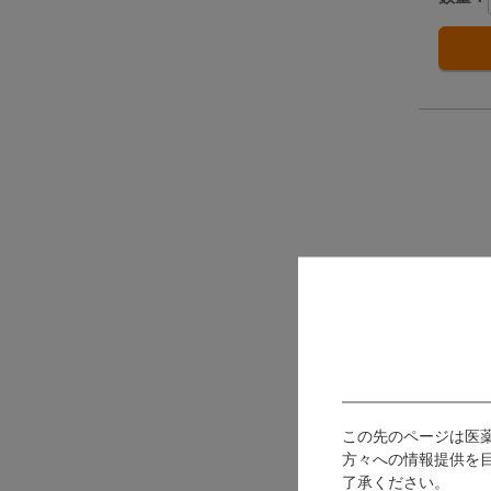
アル
S
この先のページは医
オオサ
方々への情報提供を
る厚手
了承ください。