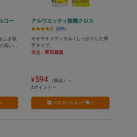
ルコー
アルウエッティ除菌クロス
(
6件
)
オオサキメディカル / しっかりした厚
類をふき取
手タイプ。
の高いア
発送：
即日発送
594
（税込）～
2ポイント～
へ
バリエーション一覧へ