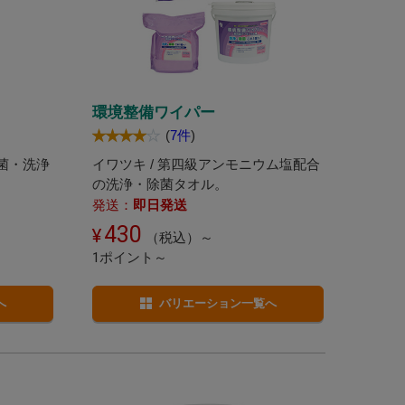
環境整備ワイパー
(
7件
)
除菌・洗浄
イワツキ / 第四級アンモニウム塩配合
の洗浄・除菌タオル。
発送：
即日発送
430
（税込）～
1ポイント～
へ
バリエーション一覧へ