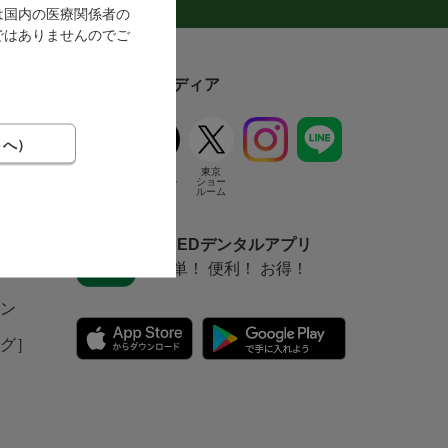
ログ
は国内の医療関係者の
ではありませんのでご
ソーシャルメディア
FEED
東京
デンタル
ショー
ルーム
FEEDデンタルアプリ
簡単！ 便利！ お得！
ン
グ］