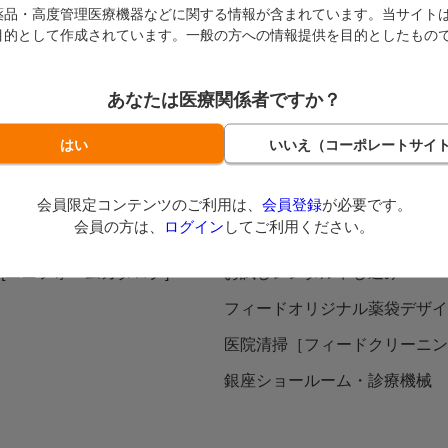
らご注文
在庫処分市
新着商品
人気商品TOP40
カタ
薬品・高度管理医療機器などに関する情報が含まれています。当サイト
目的として作成されています。一般の方への情報提供を目的としたもの
情報誌
その他サービス
あなたは医療関係者ですか？
カタログ
FEEDレンタル
請求
MEOサービス
TE
フィードオリジナル診察券
会員限定コンテンツのご利用は、
会員登録
が必要です。
会員の方は、
ログイン
してご利用ください。
書・申込書一覧
シャープニングサービス
ni [ユニフォームカタログ]
お試しレンタル申し込み
フィードオリジナル薬袋デザイ
医院清掃［フィードクリーニン
銀座ショールーム・診療機械