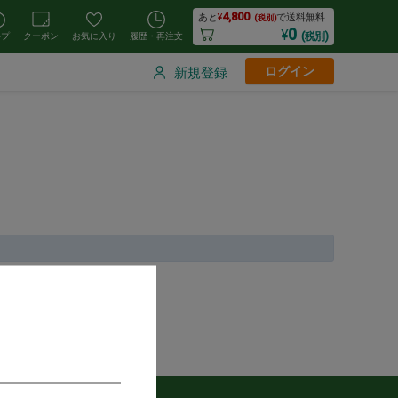
4,800
あと
¥
で送料無料
(税別)
0
¥
(税別)
ルプ
クーポン
お気に入り
履歴・再注文
ログイン
新規登録