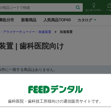
はじめての方へ
ヘ
庫処分市
新着商品
人気商品TOP40
カタログ
・アライナーチューイー・加速装置
加速装置
装置 | 歯科医院向け
条件に一致する商品はありません。
歯科医院・歯科技工所様向けの通信販売サイトです。