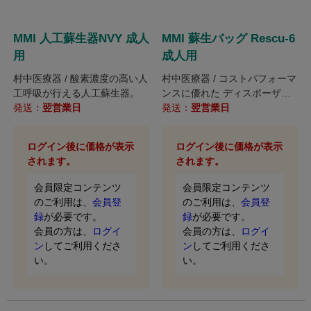
MMI 人工蘇生器NVY 成人
MMI 蘇生バッグ Rescu-6
用
成人用
村中医療器 / 酸素濃度の高い人
村中医療器 / コストパフォーマ
工呼吸が行える人工蘇生器。
ンスに優れた ディスポーザブ
発送：
翌営業日
ルタイプの人工蘇生器。
発送：
翌営業日
ログイン後に価格が表示
ログイン後に価格が表示
されます。
されます。
会員限定コンテンツ
会員限定コンテンツ
のご利用は、
会員登
のご利用は、
会員登
録
が必要です。
録
が必要です。
会員の方は、
ログイ
会員の方は、
ログイ
ン
してご利用くださ
ン
してご利用くださ
い。
い。