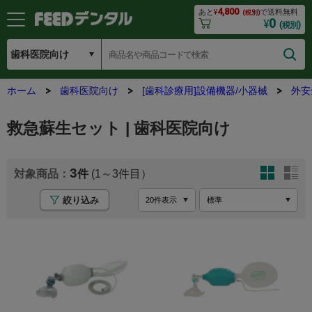
4,800
あと
¥
で送料無料
(税別)
0
¥
(税別)
ホーム
歯科医院向け
[歯科診療用]設備機器/小器械
外安
救急蘇生セット | 歯科医院向け
3
(1～3
絞り込み