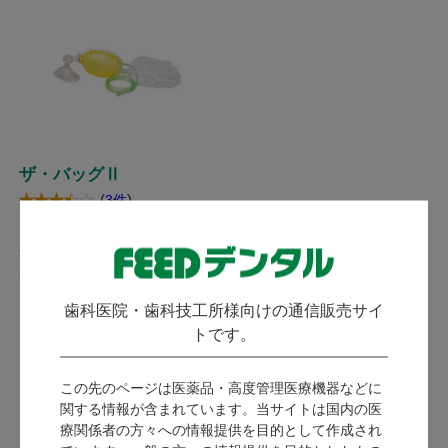
ザ・バッグⅡ
(
)
3件
レールダルメディカル / メンテ
ナンス不要の使い捨て人工蘇生
器。
発送：
翌営業日
歯科医院・歯科技工所様向けの通信販売サイ
ログイン後に価格が表示
トです。
されます。
この先のページは医薬品・高度管理医療機器などに
会員限定コンテンツ
関する情報が含まれています。当サイトは国内の医
のご利用は、
会員登
療関係者の方々への情報提供を目的として作成され
録
が必要です。