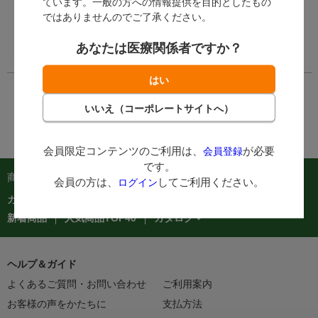
ています。一般の方への情報提供を目的としたもの
会員の方は、
ログイ
ではありませんのでご了承ください。
ン
してご利用くださ
い。
あなたは医療関係者ですか？
会員限定コンテンツのご利用は、
が必要
会員登録
です。
商品を探す：
会員の方は、
してご利用ください。
ログイン
カテゴリーから探す
商品コードからご注文
在庫処分市
カタログ
新着商品
人気商品TOP40
ヘルプ＆ガイド
よくあるご質問・お問い合わせ
ご利用案内
お客様の声をかたちに
支払方法