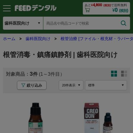
4,800
あと
¥
で送料無料
(税別)
0
¥
(税別)
ホーム
歯科医院向け
根管治療 [ファイル・根充材・ラバーダ
根管消毒・鎮痛鎮静剤 | 歯科医院向け
3
(1～3
絞り込み