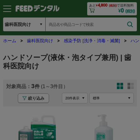
4,800
あと
¥
で送料無料
(税別)
0
¥
(税別)
ホーム
歯科医院向け
感染予防 [洗浄・消毒・滅菌]
ハン
ハンドソープ(液体・泡タイプ兼用) | 歯
科医院向け
3
(1～3
絞り込み