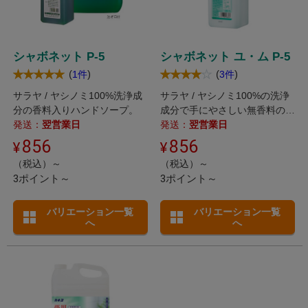
シャボネット P-5
シャボネット ユ・ム P-5
(
)
(
)
1件
3件
サラヤ / ヤシノミ100%洗浄成
サラヤ / ヤシノミ100%の洗浄
分の香料入りハンドソープ。
成分で手にやさしい無香料の薬
発送：
翌営業日
用ハンドソープ。
発送：
翌営業日
856
856
（税込）～
（税込）～
3ポイント～
3ポイント～
バリエーション一覧
バリエーション一覧
へ
へ