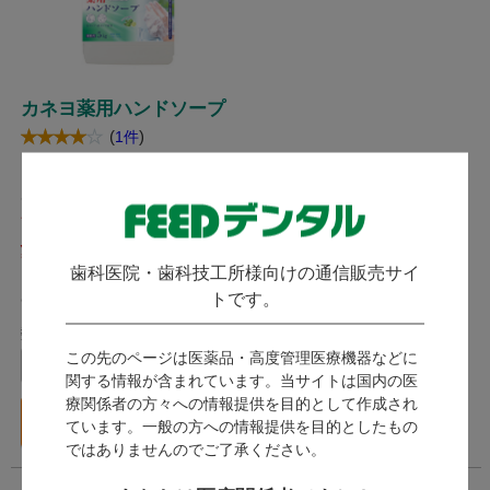
カネヨ薬用ハンドソープ
(
)
1件
カネヨ石鹸 / 殺菌＋消毒効果の
ある、薬用ハンドソープです。
発送：
翌営業日
2,178
歯科医院・歯科技工所様向けの通信販売サイ
（税込）
トです。
9ポイント～
数量：
この先のページは医薬品・高度管理医療機器などに
本
関する情報が含まれています。当サイトは国内の医
療関係者の方々への情報提供を目的として作成され
カートに入れる
ています。一般の方への情報提供を目的としたもの
ではありませんのでご了承ください。