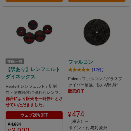
在庫一掃
ファルコン
【訳あり】レンフェルト
(
)
12件
ダイネックス
Falcon ファルコン / グラスフ
ァイバー補強。鋭い切れ味!
Renfert レンフェルト / 切削
販売終了
性・耐摩耗性に優れたレンフェ
ルト社製カッティングディスク
都合により販売を一時停止とさ
せていただきました。
474
ウェブ20%OFF
（税込）～
¥
4,884
ポイント付与対象外
3,900