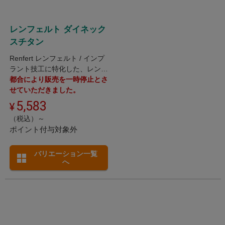
レンフェルト ダイネック
スチタン
Renfert レンフェルト / インプ
ラント技工に特化した、レンフ
ェルト社製チタン・チタン合金
都合により販売を一時停止とさ
用強化グラスファイバーディス
せていただきました。
ク
5,583
（税込）～
ポイント付与対象外
バリエーション一覧
へ