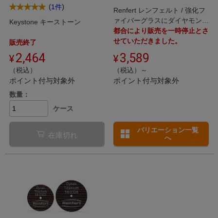
(
)
1件
Renfert レンフェルト / 強化フ
ァイバーグラスにダイヤモンド
Keystone キーストーン
粒子を配合したレンフェルト社
都合により販売を一時停止とさ
製カッティングディスク
せていただきました。
販売終了
2,464
3,589
（税込）
（税込）～
ポイント付与対象外
ポイント付与対象外
数量：
ケース
バリエーション一覧
在庫切れ
へ