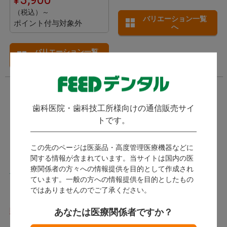
（税込）～
バリエーション一覧
ポイント付与対象外
へ
バリエーション一覧
へ
歯科医院・歯科技工所様向けの通信販売サイ
トです。
この先のページは医薬品・高度管理医療機器などに
関する情報が含まれています。当サイトは国内の医
療関係者の方々への情報提供を目的として作成され
ベリ シンディスク
ウルトラ シンディスク
ています。一般の方への情報提供を目的としたもの
(
)
7件
Keystone キーストーン
ではありませんのでご了承ください。
Keystone キーストーン
販売終了
あなたは医療関係者ですか？
販売終了