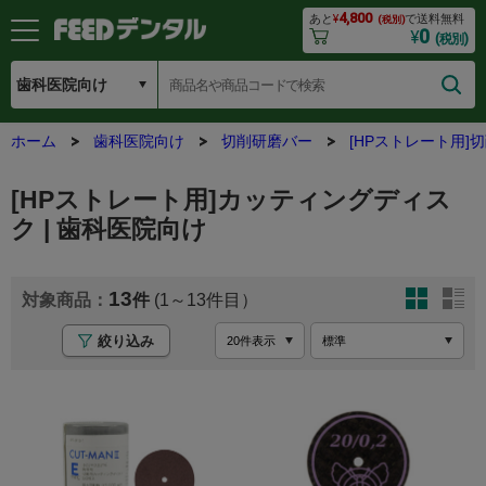
4,800
あと
¥
で送料無料
(税別)
0
¥
(税別)
ホーム
歯科医院向け
切削研磨バー
[HPストレート用]
[HPストレート用]カッティングディス
ク | 歯科医院向け
13
(1～13
絞り込み