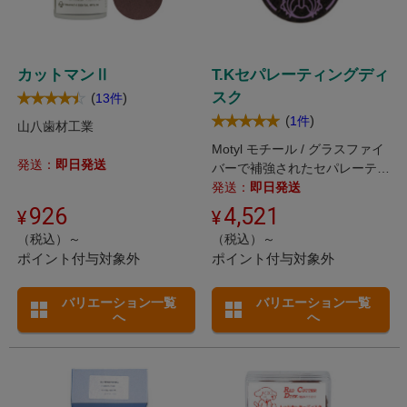
カットマンⅡ
T.Kセパレーティングディ
スク
(
)
13件
(
)
1件
山八歯材工業
Motyl モチール / グラスファイ
発送：
即日発送
バーで補強されたセパレーティ
ングディスク。
発送：
即日発送
926
4,521
（税込）～
（税込）～
ポイント付与対象外
ポイント付与対象外
バリエーション一覧
バリエーション一覧
へ
へ