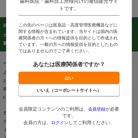
歯科医院・歯科技工所様向けの通信販売サイ
トです。
この先のページは医薬品・高度管理医療機器などに
商品を探す：
関する情報が含まれています。当サイトは国内の医
カテゴリーから探す
商品コードからご注文
在庫処分市
療関係者の方々への情報提供を目的として作成され
カタログ
新着商品
人気商品TOP40
ています。一般の方への情報提供を目的としたもの
ではありませんのでご了承ください。
ヘルプ＆ガイド
あなたは医療関係者ですか？
よくあるご質問・お問い合わせ
ご利用案内
お客様の声をかたちに
支払方法
商品のお届けについて
返品・交換について
FEEDポイントについて
会員限定コンテンツのご利用は、
が必要
会員登録
カタログ/情報誌
です。
デジタルカタログ
カタログ請求
会員の方は、
してご利用ください。
ログイン
FEEDNOTE
FAX注文書・申込書一覧