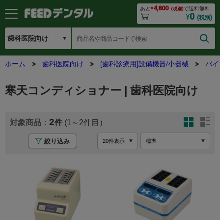
4,800
あと
¥
で送料無料
(税別)
0
¥
(税別)
ホーム
歯科医院向け
[歯科診療用]設備機器/小器械
バイ
寒天コンディショナー | 歯科医院向け
2
(1～2
絞り込み