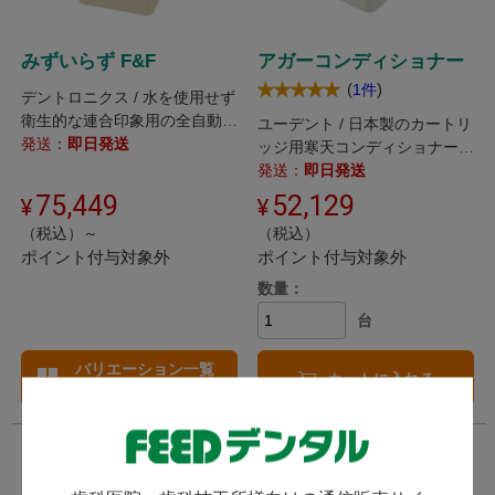
みずいらず F&F
アガーコンディショナー
(
)
1件
デントロニクス / 水を使用せず
衛生的な連合印象用の全自動コ
ユーデント / 日本製のカートリ
ンディショナー。
発送：
即日発送
ッジ用寒天コンディショナーで
す。
発送：
即日発送
75,449
52,129
（税込）～
（税込）
ポイント付与対象外
ポイント付与対象外
数量：
台
バリエーション一覧
カートに入れる
へ