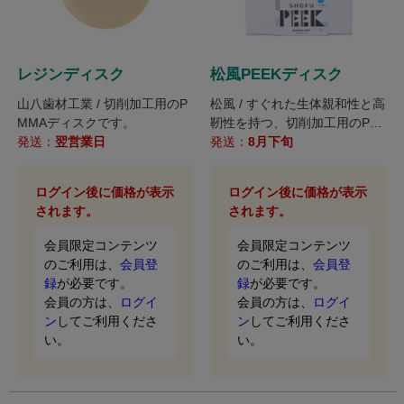
レジンディスク
松風PEEKディスク
山八歯材工業 / 切削加工用のP
松風 / すぐれた生体親和性と高
MMAディスクです。
靭性を持つ、切削加工用のPEE
発送：
翌営業日
Kディスクです。
発送：
8月下旬
ログイン後に価格が表示
ログイン後に価格が表示
されます。
されます。
会員限定コンテンツ
会員限定コンテンツ
のご利用は、
会員登
のご利用は、
会員登
録
が必要です。
録
が必要です。
会員の方は、
ログイ
会員の方は、
ログイ
ン
してご利用くださ
ン
してご利用くださ
い。
い。