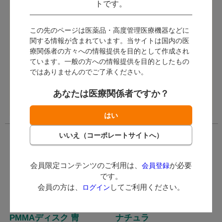
トです。
ーサルタイプで幅広い機種に対
ログイン後に価格が表示
ログイン後に価格が表示
応しています。
されます。
されます。
この先のページは医薬品・高度管理医療機器などに
関する情報が含まれています。当サイトは国内の医
会員限定コンテンツ
会員限定コンテンツ
療関係者の方々への情報提供を目的として作成され
のご利用は、
会員登
のご利用は、
会員登
ています。一般の方への情報提供を目的としたもの
録
が必要です。
録
が必要です。
ではありませんのでご了承ください。
会員の方は、
ログイ
会員の方は、
ログイ
ン
してご利用くださ
ン
してご利用くださ
あなたは医療関係者ですか？
い。
い。
会員限定コンテンツのご利用は、
が必要
会員登録
です。
会員の方は、
してご利用ください。
ログイン
PMMAディスク 冑
ナチュラ