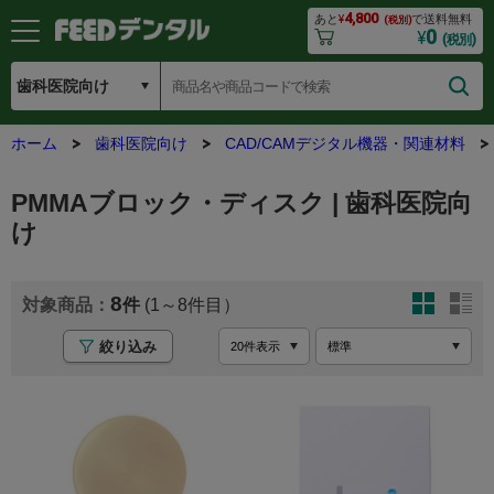
4,800
あと
¥
で送料無料
(税別)
0
¥
(税別)
ホーム
歯科医院向け
CAD/CAMデジタル機器・関連材料
PMMAブロック・ディスク | 歯科医院向
け
8
(1～8
絞り込み