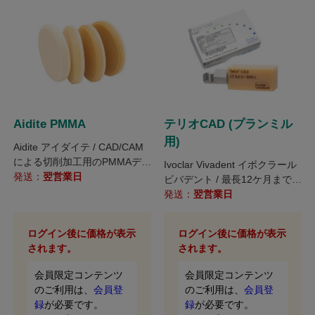
Aidite PMMA
テリオCAD (プランミル
用)
Aidite アイダイテ / CAD/CAM
による切削加工用のPMMAディ
Ivoclar Vivadent イボクラール
スク テンポラリークラウン・
発送：
翌営業日
ビバデント / 最長12ケ月までの
プロビジョナルクラウンの製作
テンポラリーに使用できるPM
発送：
翌営業日
に適しています。
MAブロック
ログイン後に価格が表示
ログイン後に価格が表示
されます。
されます。
会員限定コンテンツ
会員限定コンテンツ
のご利用は、
会員登
のご利用は、
会員登
録
が必要です。
録
が必要です。