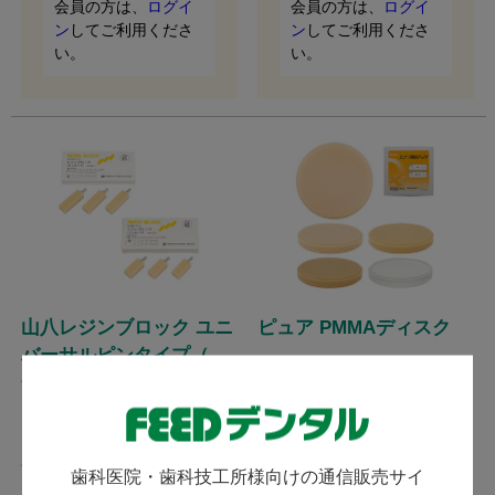
会員の方は、
ログイ
会員の方は、
ログイ
ン
してご利用くださ
ン
してご利用くださ
い。
い。
山八レジンブロック ユニ
ピュア PMMAディスク
バーサルピンタイプ（TE
クエスト / コストパフォーマン
C作製用）
(
)
2件
スに優れたPMMAディスクで
す。
発送：
翌営業日
山八歯材工業 / ユニバーサルピ
ンのTEC用レジンブロックがこ
の価格！ CAD/CAM用プロビジ
発送：
翌営業日
歯科医院・歯科技工所様向けの通信販売サイ
ョナルブロックです。 ユニバ