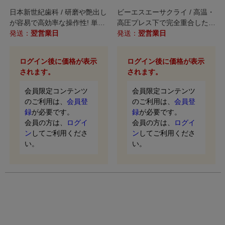
日本新世紀歯科 / 研磨や艶出し
ビーエスエーサクライ / 高温・
が容易で高効率な操作性! 単色
高圧プレス下で完全重合した、
がより扱いやすい色に変わりま
発送：
翌営業日
PMMAディスクです。
発送：
翌営業日
した！
ログイン後に価格が表示
ログイン後に価格が表示
されます。
されます。
会員限定コンテンツ
会員限定コンテンツ
のご利用は、
会員登
のご利用は、
会員登
録
が必要です。
録
が必要です。
会員の方は、
ログイ
会員の方は、
ログイ
ン
してご利用くださ
ン
してご利用くださ
い。
い。