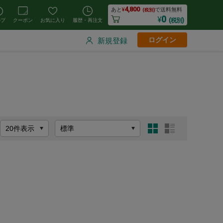
4,800
あと
¥
で送料無料
(税別)
0
¥
(税別)
ルプ
クーポン
お気に入り
履歴・再注文
ログイン
新規登録