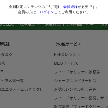
会員限定コンテンツのご利用は、
会員登録
が必要です。
会員の方は、
ログイン
してご利用ください。
らご注文
在庫処分市
新着商品
人気商品TOP40
カタ
情報誌
その他サービス
カタログ
FEEDレンタル
請求
MEOサービス
TE
フィードオリジナル診察券
書・申込書一覧
シャープニングサービス
ni [ユニフォームカタログ]
お試しレンタル申し込み
フィードオリジナル薬袋デザイ
医院清掃［フィードクリーニン