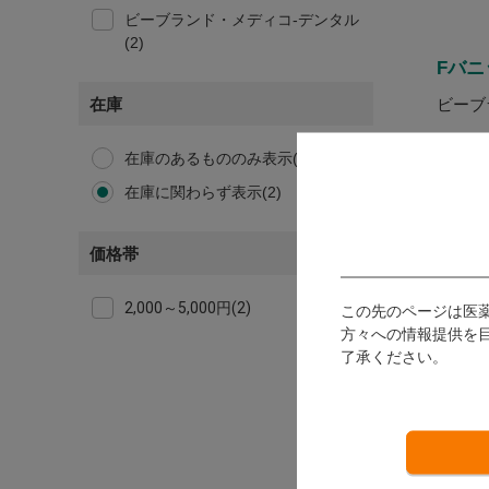
ビーブランド・メディコ-デンタル
(2)
Fバニ
ビーブ
在庫
発送：
在庫のあるもののみ表示(2)
在庫に関わらず表示(2)
ロ
す
価格帯
会
は
2,000～5,000円(2)
この先のページは医
会
方々への情報提供を
利
了承ください。