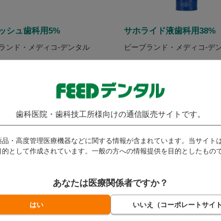
ッシュ歯科用5%
サホライド液歯科用38%
ランド・メディコ-デンタル
ビーブランド・メディコ-デ
即日発送
発送：
即日発送
グイン後に価格が表示されま
ログイン後に価格が表示
。
す。
歯科医院・歯科技工所様向けの通信販売サイトです。
員限定コンテンツのご利用
会員限定コンテンツのご
、
会員登録
が必要です。
は、
会員登録
が必要です
薬品・高度管理医療機器などに関する情報が含まれています。当サイト
員の方は、
ログイン
してご
会員の方は、
ログイン
し
目的として作成されています。一般の方への情報提供を目的としたもの
用ください。
利用ください。
あなたは医療関係者ですか？