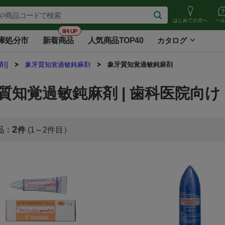
はじめての方へ
ヘ
8/4 UP
庫処分市
新着商品
人気商品TOP40
カタログ
剤]
象牙質知覚過敏鈍麻剤
象牙質知覚過敏鈍麻剤
質知覚過敏鈍麻剤 | 歯科医院向け
2
(1～2