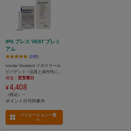
IPS プレス VEST プレミ
アム
(
)
1件
Ivoclar Vivadent イボクラール
ビバデント / 品質と操作性にこ
だわったプレスセラミックス用
発送：
翌営業日
リン酸塩系埋没材。 急速加熱
4,408
と標準加熱の両方に対応!
（税込）～
ポイント付与対象外
バリエーション一覧
へ