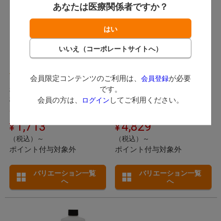
あなたは医療関係者ですか？
セラベティ プレスベスト
LiSi プレスベスト
(
)
(
)
1件
1件
会員限定コンテンツのご利用は、
が必要
会員登録
です。
松風 / プレス作業を効率よく正
ジーシー / 特殊な成分配合の埋
会員の方は、
してご利用ください。
ログイン
確に行うための埋没材。
没材と界面活性剤を開発し、反
発送：
翌営業日
応層除去作業が格段に容易にな
発送：
翌営業日
りました！ 高い操作性で美し
1,713
4,829
い修復物作製をサポートするプ
（税込）～
（税込）～
レス専用の埋没材です。
ポイント付与対象外
ポイント付与対象外
バリエーション一覧
バリエーション一覧
へ
へ