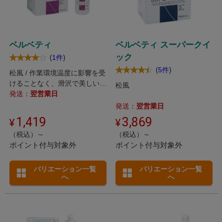
ベルベティ
ベルベティ スーパークイ
ック
(
)
1件
(
)
5件
松風 / 作業環境温度に影響を受
けることなく、滑沢で美しい鋳
松風
造面を得られます。
発送：
翌営業日
発送：
翌営業日
1,419
3,869
（税込）～
（税込）～
ポイント付与対象外
ポイント付与対象外
バリエーション一覧
バリエーション一覧
へ
へ