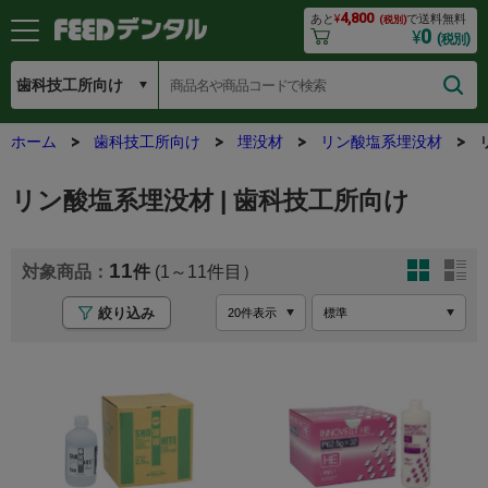
4,800
あと
¥
で送料無料
(税別)
0
¥
(税別)
ホーム
歯科技工所向け
埋没材
リン酸塩系埋没材
リン酸塩系埋没材 | 歯科技工所向け
11
(1～11
絞り込み