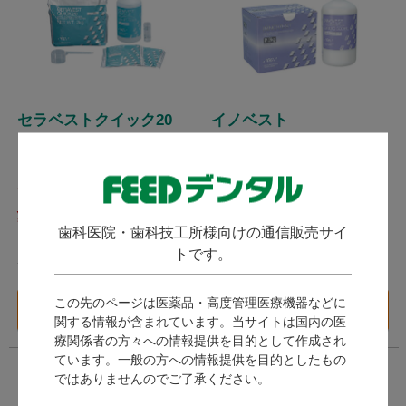
セラベストクイック20
イノベスト
ジーシー
ジーシー
発送：
翌営業日
発送：
翌営業日
1,749
2,189
歯科医院・歯科技工所様向けの通信販売サイ
（税込）～
（税込）～
トです。
ポイント付与対象外
ポイント付与対象外
この先のページは医薬品・高度管理医療機器などに
バリエーション一覧
バリエーション一覧
へ
へ
関する情報が含まれています。当サイトは国内の医
療関係者の方々への情報提供を目的として作成され
ています。一般の方への情報提供を目的としたもの
ではありませんのでご了承ください。