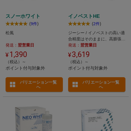
スノーホワイト
イノベストHE
(
)
(
)
9件
2件
松風
ジーシー / イノベストの高い適
合精度はそのままに、高膨張率
発送：
翌営業日
を可能にした埋没材。
発送：
翌営業日
1,390
3,619
（税込）～
（税込）～
ポイント付与対象外
ポイント付与対象外
バリエーション一覧
バリエーション一覧
へ
へ