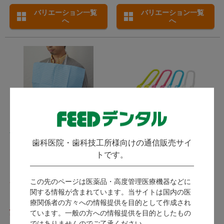
バリエーション一覧
バリエーション一覧
へ
へ
ペーパーエプロンホルダ
ビブクリップ
歯科医院・歯科技工所様向けの通信販売サイ
ー テープタイプ
ファーストレイト / 強いクリッ
トです。
プで紙エプロンをしっかり固
Premium Plus プレミアムプラ
定！コイル部をひねることで長
発送：
8月中旬
ス / 取付簡単なディスポーザブ
さの調節ができるエプロンクリ
この先のページは医薬品・高度管理医療機器などに
ルエプロンホルダー。
発送：
翌営業日
メーカー直送
ップ。
関する情報が含まれています。当サイトは国内の医
(キャンセル・返品不可)
療関係者の方々への情報提供を目的として作成され
759
6,336
ています。一般の方への情報提供を目的としたもの
ではありませんのでご了承ください。