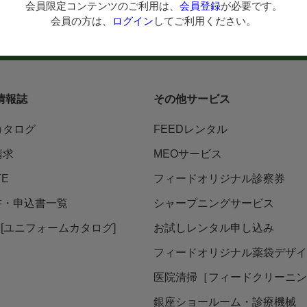
会員限定コンテンツのご利用は、
会員登録
が必要です。
会員の方は、
ログイン
してご利用ください。
らご注文
在庫処分市
新着商品
人気商品TOP40
カタ
情報誌
その他サービス
カタログ
FEEDレンタル
請求
MEOサービス
TE
フィードオリジナル診察券
書・申込書一覧
シャープニングサービス
ni [ユニフォームカタログ]
お試しレンタル申し込み
フィードオリジナル薬袋デザイ
医院清掃［フィードクリーニン
銀座ショールーム・診療機械