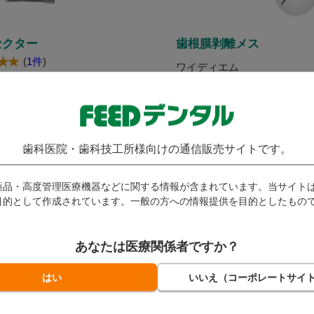
セクター
歯根膜剥離メス
(
1件
)
ワイディエム
ィエム
発送：
即日発送
即日発送
029
4,389
（税込）
（税込）
歯科医院・歯科技工所様向けの通信販売サイトです。
ト付与対象外
ポイント付与対象外
本
数量：
本
薬品・高度管理医療機器などに関する情報が含まれています。当サイト
目的として作成されています。一般の方への情報提供を目的としたもの
カートに入れる
カートに入れる
あなたは医療関係者ですか？