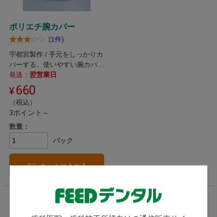
ポリエチ腕カバー
(
)
1件
宇都宮製作 / 手元をしっかりカ
バーする、使いやすい腕カバー
です。
発送：
翌営業日
660
（税込）
3ポイント～
数量：
パック
カートに入れる