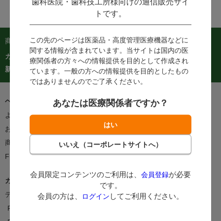
歯科医院・歯科技工所様向けの通信販売サイ
トです。
この先のページは医薬品・高度管理医療機器などに
商品を探す：
関する情報が含まれています。当サイトは国内の医
カテゴリーから探す
商品コードからご注文
在庫処分市
療関係者の方々への情報提供を目的として作成され
カタログ
新着商品
人気商品TOP40
ています。一般の方への情報提供を目的としたもの
ではありませんのでご了承ください。
ヘルプ＆ガイド
あなたは医療関係者ですか？
よくあるご質問・お問い合わせ
ご利用案内
お客様の声をかたちに
支払方法
商品のお届けについて
返品・交換について
FEEDポイントについて
会員限定コンテンツのご利用は、
が必要
会員登録
カタログ/情報誌
です。
デジタルカタログ
カタログ請求
会員の方は、
してご利用ください。
ログイン
FEEDNOTE
FAX注文書・申込書一覧