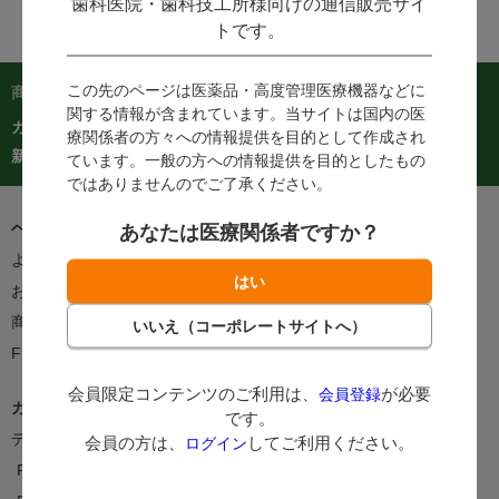
歯科医院・歯科技工所様向けの通信販売サイ
トです。
この先のページは医薬品・高度管理医療機器などに
商品を探す：
関する情報が含まれています。当サイトは国内の医
カテゴリーから探す
商品コードからご注文
在庫処分市
療関係者の方々への情報提供を目的として作成され
カタログ
新着商品
人気商品TOP40
ています。一般の方への情報提供を目的としたもの
ではありませんのでご了承ください。
ヘルプ＆ガイド
あなたは医療関係者ですか？
よくあるご質問・お問い合わせ
ご利用案内
お客様の声をかたちに
支払方法
商品のお届けについて
返品・交換について
FEEDポイントについて
会員限定コンテンツのご利用は、
が必要
会員登録
カタログ/情報誌
です。
デジタルカタログ
カタログ請求
会員の方は、
してご利用ください。
ログイン
FEEDNOTE
FAX注文書・申込書一覧