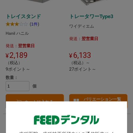
トレイスタンド
トレータワーType3
(
)
1件
ワイディエム
Hanil ハニル
発送：
翌営業日
発送：
翌営業日
2,189
6,133
（税込）
（税込）～
9ポイント～
27ポイント～
数量：
個
バリエーション一覧
カートに入れる
へ