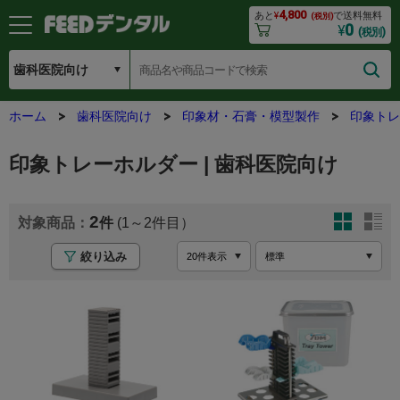
4,800
あと
¥
で送料無料
(税別)
0
¥
(税別)
ホーム
歯科医院向け
印象材・石膏・模型製作
印象トレ
印象トレーホルダー | 歯科医院向け
2
(1～2
絞り込み