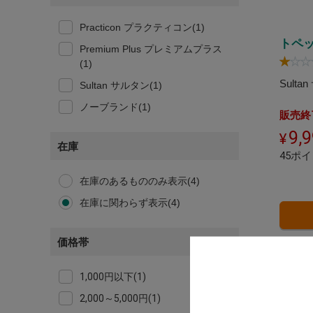
Practicon プラクティコン(1)
トペ
Premium Plus プレミアムプラス
(1)
Sulta
Sultan サルタン(1)
ノーブランド(1)
販売終
9,
在庫
45ポ
在庫のあるもののみ表示(4)
在庫に関わらず表示(4)
価格帯
1,000円以下(1)
2,000～5,000円(1)