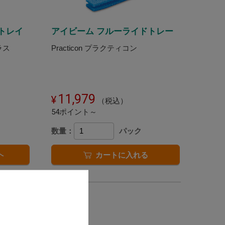
トレイ
アイビーム フルーライドトレー
ラス
Practicon プラクティコン
11,979
（税込）
54ポイント～
数量：
パック
へ
カートに入れる