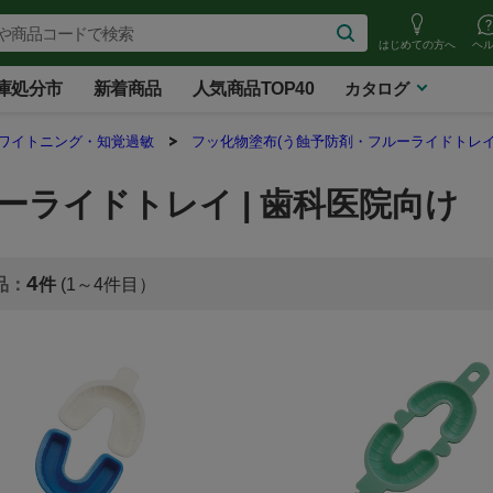
はじめての方へ
ヘ
庫処分市
新着商品
人気商品TOP40
カタログ
ホワイトニング・知覚過敏
フッ化物塗布(う蝕予防剤・フルーライドトレイ
ーライドトレイ | 歯科医院向け
4
(1～4