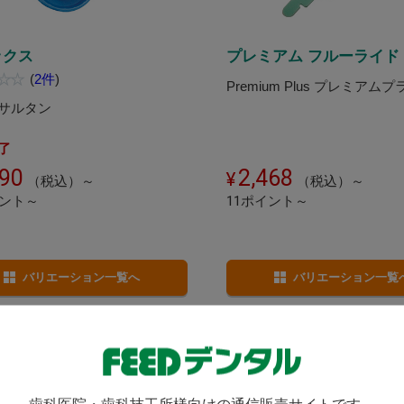
ックス
プレミアム フルーライド
(
2件
)
Premium Plus プレミアムプ
n サルタン
了
990
2,468
（税込）～
（税込）～
イント～
11ポイント～
バリエーション一覧へ
バリエーション一覧