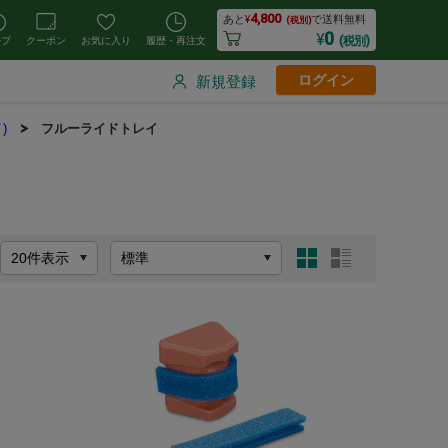
4,800
あと
¥
で送料無料
(税別)
0
¥
(税別)
ルプ
クーポン
お気に入り
履歴・再注文
ログイン
新規登録
)
フルーライドトレイ