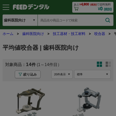
4,800
あと
¥
で送料無料
(税別)
0
¥
(税別)
ホーム
歯科医院向け
技工器材・技工材料
咬合器
平均値咬合器 | 歯科医院向け
14
(1～14
絞り込み