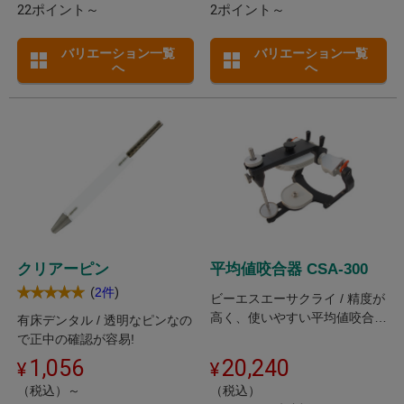
22ポイント～
2ポイント～
バリエーション一覧
バリエーション一覧
へ
へ
クリアーピン
平均値咬合器 CSA-300
(
)
2件
ビーエスエーサクライ / 精度が
高く、使いやすい平均値咬合器
有床デンタル / 透明なピンなの
です。
で正中の確認が容易!
1,056
20,240
（税込）～
（税込）