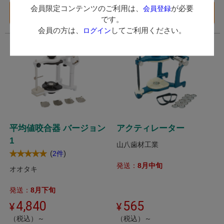
会員限定コンテンツのご利用は、
が必要
会員登録
バリエーション一覧
カートに入れる
へ
です。
会員の方は、
してご利用ください。
ログイン
平均値咬合器 バージョン
アクティレーター
1
山八歯材工業
(
)
2件
発送：
8月中旬
オオタキ
発送：
8月下旬
4,840
565
（税込）～
（税込）～