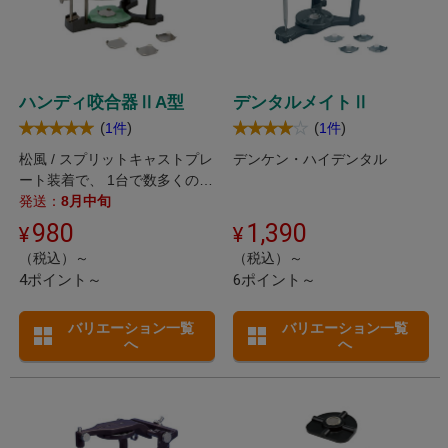
ハンディ咬合器ⅡA型
デンタルメイトⅡ
(
)
(
)
1件
1件
松風 / スプリットキャストプレ
デンケン・ハイデンタル
ート装着で、 1台で数多くの模
型が処理できる平均値咬合器。
発送：
8月中旬
980
1,390
（税込）～
（税込）～
4ポイント～
6ポイント～
バリエーション一覧
バリエーション一覧
へ
へ