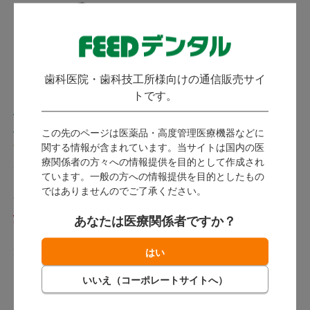
歯科医院・歯科技工所様向けの通信販売サイ
トです。
ハイデンタル製咬合器用
新型咬合器 ホビー型
パーツ
この先のページは医薬品・高度管理医療機器などに
オオタキ
(
)
5件
関する情報が含まれています。当サイトは国内の医
療関係者の方々への情報提供を目的として作成され
デンケン・ハイデンタル
ています。一般の方への情報提供を目的としたもの
ではありませんのでご了承ください。
発送：
8月下旬
484
9,990
あなたは医療関係者ですか？
（税込）～
（税込）
2ポイント～
ポイント付与対象外
数量：
セット