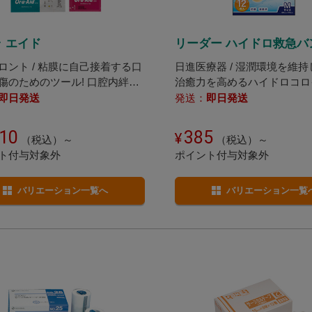
 エイド
リーダー ハイドロ救急バ
ロント / 粘膜に自己接着する口
日進医療器 / 湿潤環境を維
傷のためのツール! 口腔内絆創
治癒力を高めるハイドロコロ
の絆創膏。
即日発送
発送：
即日発送
810
385
（税込）～
（税込）～
ト付与対象外
ポイント付与対象外
バリエーション一覧へ
バリエーション一覧