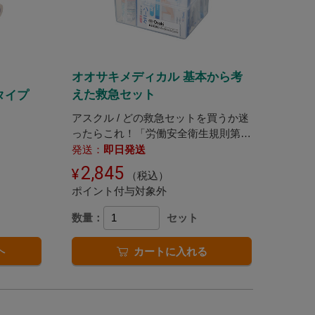
オオサキメディカル 基本から考
えた救急セット
タイプ
アスクル / どの救急セットを買うか迷
ったらこれ！「労働安全衛生規則第六
百三十四条 第一号」に対応したアス
発送：
即日発送
クル限定販売の仕事場向けの救急セッ
2,845
（税込）
トです。
ポイント付与対象外
数量：
セット
へ
カートに入れる