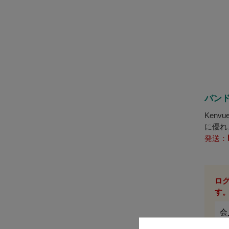
バンド
Kenv
に優れ
ット！
発送：
ロ
す
会
は