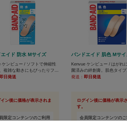
エイド 防水 Mサイズ
バンドエイド 肌色 Mサイ
ue ケンビュー / ソフトで伸縮性
Kenvue ケンビュー / はが
、複雑な動きにもぴったりフィ
菌済みの絆創膏。肌色タイプ
完全防水仕様の絆創膏。
即日発送
発送：
即日発送
グイン後に価格が表示されま
ログイン後に価格が表示
。
す。
員限定コンテンツのご利用
会員限定コンテンツのご
、
会員登録
が必要です。
は、
会員登録
が必要です