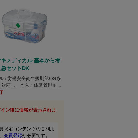
サキメディカル 基本から考
急セットDX
ル / 労働安全衛生規則第634条
に対応し、さらに体調管理まで
えた救急セット！
了
グイン後に価格が表示されま
。
員限定コンテンツのご利用
、
会員登録
が必要です。