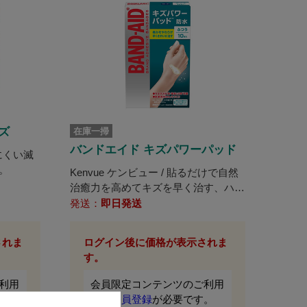
ズ
在庫一掃
バンドエイド キズパワーパッド
れにくい滅
。
Kenvue ケンビュー / 貼るだけで自然
治癒力を高めてキズを早く治す、ハイ
ドロコロイド使用の絆創膏。
発送：
即日発送
されま
ログイン後に価格が表示されま
す。
利用
会員限定コンテンツのご利用
。
は、
会員登録
が必要です。