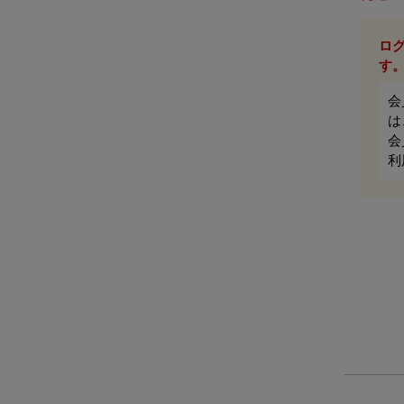
ロ
す
会
は
会
利