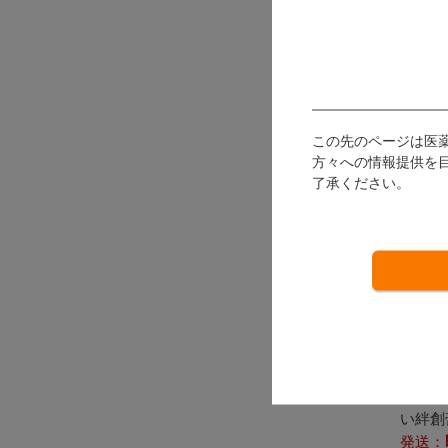
会
利
この先のページは医
方々への情報提供を
了承ください。
救急
デザ
バンダ
い絆創
発送：