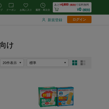
4,800
あと
¥
で送料無料
(税別)
0
¥
(税別)
ルプ
クーポン
お気に入り
履歴・再注文
ログイン
新規登録
院向け