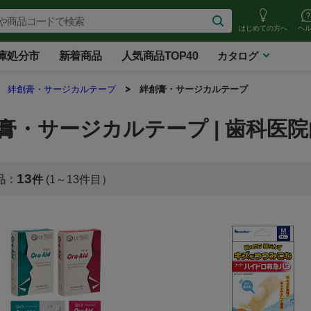
はじめての方へ
ヘ
庫処分市
新着商品
人気商品TOP40
カタログ
絆創膏・サージカルテープ
絆創膏・サージカルテープ
膏・サージカルテープ | 歯科医
13
(1～13