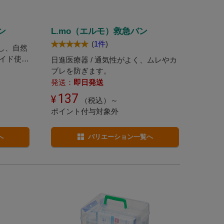
ン
L.mo（エルモ）救急バン
(
1件
)
持し、自然
イド使用
日進医療器 / 通気性がよく、ムレやカ
ブレを防ぎます。
発送：
即日発送
137
（税込）～
ポイント付与対象外
へ
バリエーション一覧へ