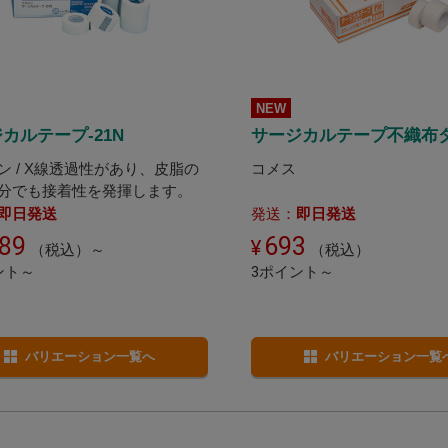
NEW
カルテープ-21N
サージカルテープ不織布
ン / X線透過性があり、皮脂の
コメス
分でも接着性を発揮します。
即日発送
発送：
即日発送
189
693
（税込）～
（税込）
ント～
3ポイント～
バリエーション一覧へ
バリエーション一覧