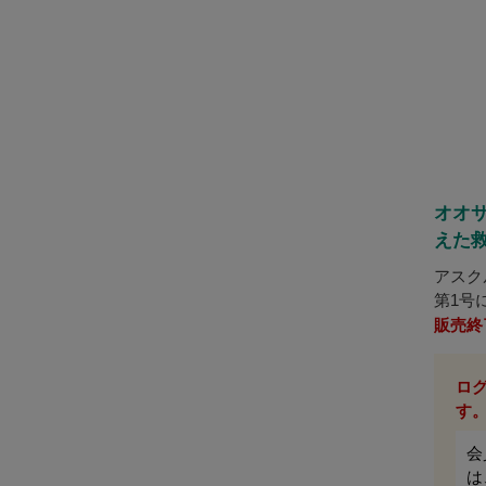
オオ
えた救
アスク
第1号
考え揃
販売終
ロ
す
会
は