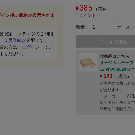
385
（税込）
グイン後に価格が表示されま
1ポイント～
。
数量：
ケース
員限定コンテンツのご利用
、
会員登録
が必要です。
在庫切れ
員の方は、
ログイン
してご
用ください。
代替品はこちら
サージカルテープ
12mm×9m/24ロ
693
（税込）
※実際の価格は異
があります。
※メーカー・一部
なる場合がありま
詳細をご確認くだ