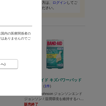
てご
会員の方は、
ログイン
してご
利用ください。
は国内の医療関係者の
ではありませんのでご
バンドエイド キズパワーパッド
(
1件
)
粘着テー
Johnson&Johnson ジョンソンエンド
ジョンソン / 湿潤環境を維持するハイ
ドロコロイド使用の絆創膏。
販売終了