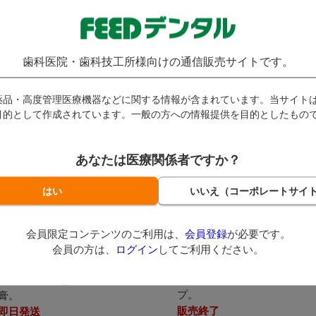
員の方は、
ログイン
してご
会員の方は、
ログイン
し
用ください。
利用ください。
歯科医院・歯科技工所様向けの通信販売サイトです。
薬品・高度管理医療機器などに関する情報が含まれています。当サイト
目的として作成されています。一般の方への情報提供を目的としたもの
あなたは医療関係者ですか？
会員限定コンテンツのご利用は、
会員登録
が必要です。
ばんそうこう キャラクター
紙バン
会員の方は、
ログイン
してご利用ください。
イン
(
1件
)
ニチバン / 定番の医療用紙
イ / 傷口につきにくく肌に優し
プ。
膏。
販売終了
即日発送