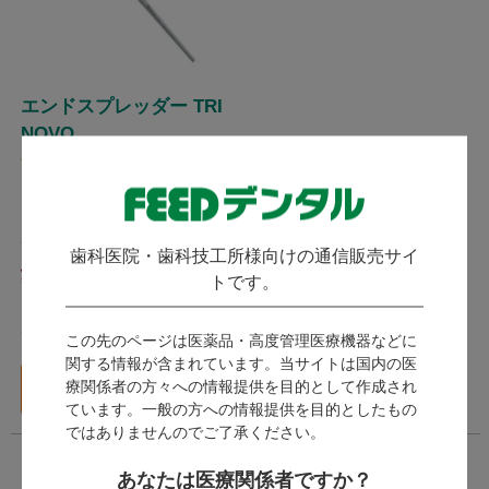
エンドスプレッダー TRI
NOVO
(
)
3件
Kohler コーラー
発送：
翌営業日
歯科医院・歯科技工所様向けの通信販売サイ
4,690
トです。
（税込）～
ポイント付与対象外
この先のページは医薬品・高度管理医療機器などに
関する情報が含まれています。当サイトは国内の医
バリエーション一覧
療関係者の方々への情報提供を目的として作成され
へ
ています。一般の方への情報提供を目的としたもの
ではありませんのでご了承ください。
あなたは医療関係者ですか？