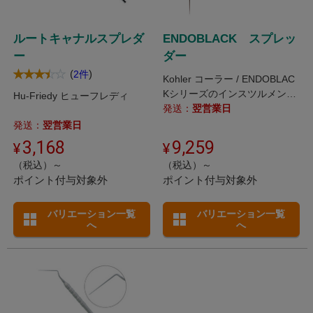
ルートキャナルスプレダ
ENDOBLACK スプレッ
ー
ダー
(
)
2件
Kohler コーラー / ENDOBLAC
Kシリーズのインスツルメント
Hu-Friedy ヒューフレディ
は、DLC加工により顕微鏡下で
発送：
翌営業日
の治療においてストレスを軽減
発送：
翌営業日
します。
3,168
9,259
（税込）～
（税込）～
ポイント付与対象外
ポイント付与対象外
バリエーション一覧
バリエーション一覧
へ
へ