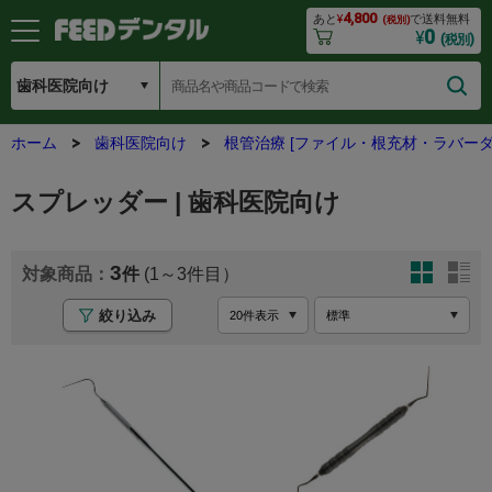
4,800
あと
¥
で送料無料
(税別)
0
¥
(税別)
ホーム
歯科医院向け
根管治療 [ファイル・根充材・ラバーダ
スプレッダー | 歯科医院向け
3
(1～3
絞り込み