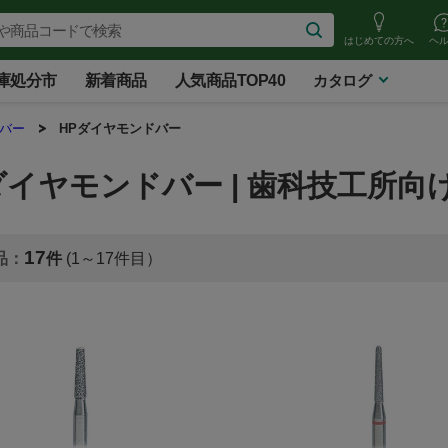
はじめての方へ
ヘ
庫処分市
新着商品
人気商品TOP40
カタログ
バー
HPダイヤモンドバー
ダイヤモンドバー | 歯科技工所向
17
(1～17