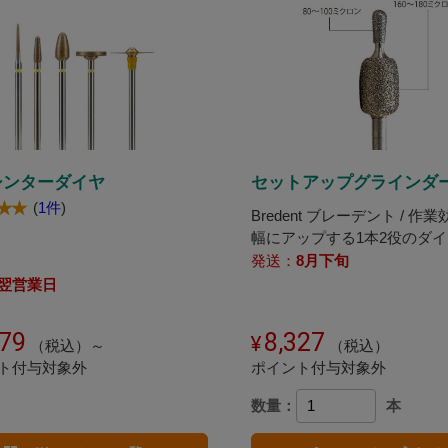
シンターダイヤ
セットアップグラインダ
(
1件
)
Bredent ブレーデント / 作
幅にアップする1本2役のダ
ドバー。
発送：
8月下旬
翌営業日
379
8,327
（税込）～
（税込）
ト付与対象外
ポイント付与対象外
数量：
本