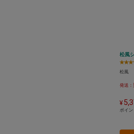
松風
松風
発送：
5,
ポイン