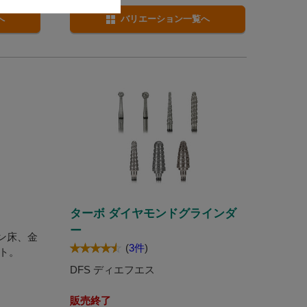
へ
バリエーション一覧へ
ターボ ダイヤモンドグラインダ
ー
ジン床、金
(
3件
)
ト。
DFS ディエフエス
販売終了