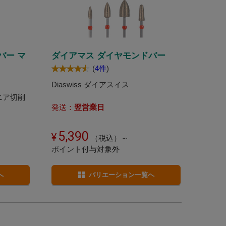
バー マ
ダイアマス ダイヤモンドバー
(
4件
)
Diaswiss ダイアスイス
コニア切削
発送：
翌営業日
5,390
（税込）～
ポイント付与対象外
へ
バリエーション一覧へ