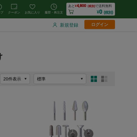
4,800
あと
¥
で送料無料
(税別)
0
¥
(税別)
ルプ
クーポン
お気に入り
履歴・再注文
ログイン
新規登録
け