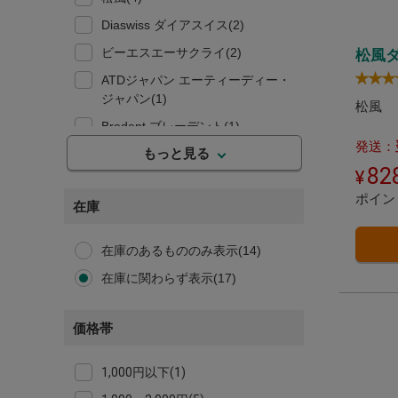
Diaswiss ダイアスイス(2)
ビーエスエーサクライ(2)
松風
ATDジャパン エーティーディー・
ジャパン(1)
松風
Bredent ブレーデント(1)
発送：
もっと見る
Busch ブッシュ(1)
82
DFS ディエフエス(1)
ポイン
在庫
Diatech ダイアテック(1)
Strauss ストラウス(1)
在庫のあるもののみ表示(14)
サポート(1)
在庫に関わらず表示(17)
デンテック(1)
秋山産業(1)
価格帯
1,000円以下(1)