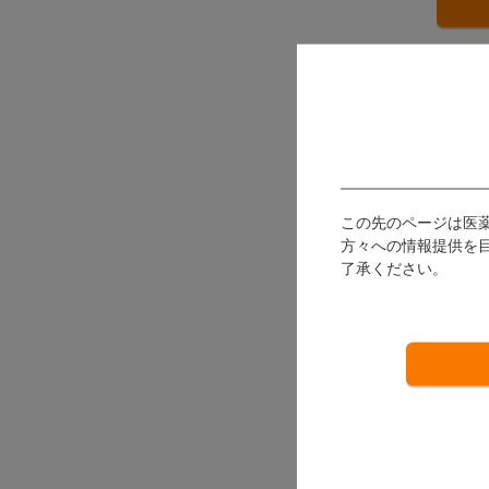
この先のページは医
方々への情報提供を
了承ください。
デュ
デンテ
発送：
3,
ポイン