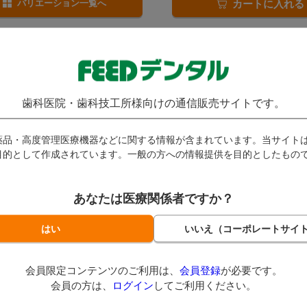
バリエーション一覧へ
カートに入れる
歯科医院・歯科技工所様向けの通信販売サイトです。
薬品・高度管理医療機器などに関する情報が含まれています。当サイト
目的として作成されています。一般の方への情報提供を目的としたもの
あなたは医療関係者ですか？
アルダイヤモンドポイント
ブッシュ ダイヤモンドバー
ック
Busch ブッシュ
翌営業日
発送：
翌営業日
会員限定コンテンツのご利用は、
会員登録
が必要です。
234
1,314
（税込）～
（税込）～
会員の方は、
ログイン
してご利用ください。
ト付与対象外
ポイント付与対象外