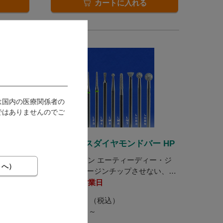
カートに入れる
は国内の医療関係者の
ではありませんのでご
(HP)
チップレスダイヤモンドバー HP
ATDジャパン エーティーディー・ジ
ャパン / マージンチップさせない、無
振動でシャープな切れ味。
発送：
翌営業日
2,442
（税込）
11ポイント～