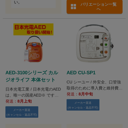
い。
バリエーション一覧
へ
AED-3100シリーズ カル
AED CU-SP1
ジオライフ 本体セット
CU シーユー / 外安全、口管強
取得のために導入費と維持費を
日本光電工業 / 日本光電のAED
抑えられるAED。ガイドライン
発送：
8月中旬
は、唯一の国産AED※ です。
2020対応!
※2021年8月現在 リモート監
発送：
8月上旬
メーカー直送
視システム標準装備。 AED-31
(キャンセル・返品不可)
メーカー直送
00は、高品質なものづくりを
(キャンセル・返品不可)
実現するための生産環境を整え
た 新工場・富岡生産センタで