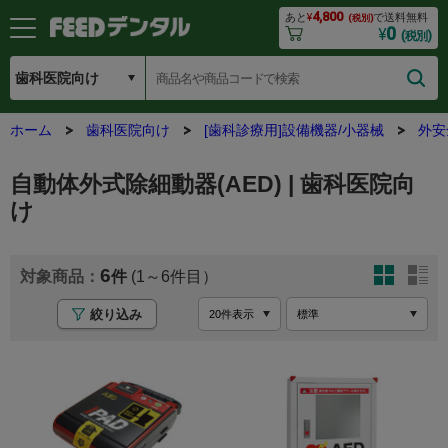
4,800
あと
¥
で送料無料
(税別)
0
¥
(税別)
ホーム
歯科医院向け
[歯科診療用]設備機器/小器械
外安
自動体外式除細動器(AED) | 歯科医院向
け
6
(1～6
絞り込み