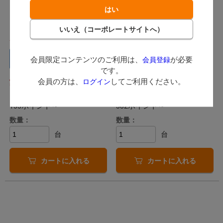
ス(壁掛式)
ス
マツヨシ / 壁掛用AED収納ボッ
マツヨシ
クス。扉を開けるとブザーが鳴
ります。
発送：
8月中旬
発送：
8月中旬
メーカー直送
メーカー直送
会員限定コンテンツのご利用は、
が必要
会員登録
(キャンセル・返品不可)
(キャンセル・返品不可)
です。
29,403
84,150
会員の方は、
してご利用ください。
ログイン
（税込）
（税込）
133ポイント～
382ポイント～
数量：
数量：
台
台
カートに入れる
カートに入れる