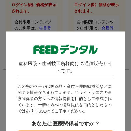
生産しています。
ログイン後に価格が表示
ログイン後に価格が表示
されます。
されます。
会員限定コンテンツ
会員限定コンテンツ
のご利用は、
会員登
のご利用は、
会員登
録
が必要です。
録
が必要です。
会員の方は、
ログイ
会員の方は、
ログイ
ン
してご利用くださ
ン
してご利用くださ
い。
い。
歯科医院・歯科技工所様向けの通信販売サイ
トです。
この先のページは医薬品・高度管理医療機器などに
関する情報が含まれています。当サイトは国内の医
療関係者の方々への情報提供を目的として作成され
ています。一般の方への情報提供を目的としたもの
ではありませんのでご了承ください。
あなたは医療関係者ですか？
マツヨシ AED収納ボック
マツヨシ AED収納ボック