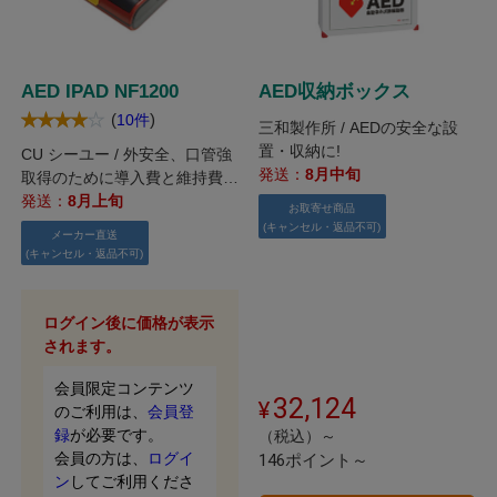
AED IPAD NF1200
AED収納ボックス
(
)
10件
三和製作所 / AEDの安全な設
置・収納に!
CU シーユー / 外安全、口管強
発送：
8月中旬
取得のために導入費と維持費を
抑えられるAED。バッテリー寿
発送：
8月上旬
お取寄せ商品
命が4年と長寿命です。
(キャンセル・返品不可)
メーカー直送
(キャンセル・返品不可)
ログイン後に価格が表示
されます。
会員限定コンテンツ
32,124
のご利用は、
会員登
録
が必要です。
（税込）～
会員の方は、
ログイ
146ポイント～
ン
してご利用くださ