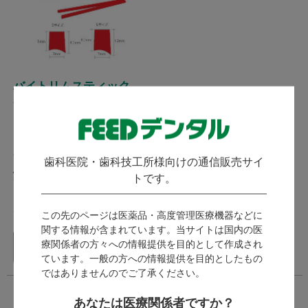
バイトリムスティック
(
)
2件
山八歯材工業
発送：
即日発送
歯科医院・歯科技工所様向けの通信販売サイ
2,783
トです。
（税込）～
ポイント付与対象外
この先のページは医薬品・高度管理医療機器などに
関する情報が含まれています。当サイトは国内の医
バリエーション一覧
療関係者の方々への情報提供を目的として作成され
へ
ています。一般の方への情報提供を目的としたもの
ではありませんのでご了承ください。
あなたは医療関係者ですか？