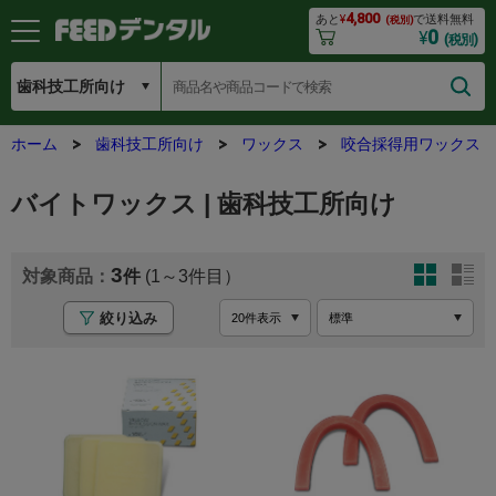
4,800
あと
¥
で送料無料
(税別)
0
¥
(税別)
ホーム
歯科技工所向け
ワックス
咬合採得用ワックス
バイトワックス | 歯科技工所向け
3
(1～3
絞り込み