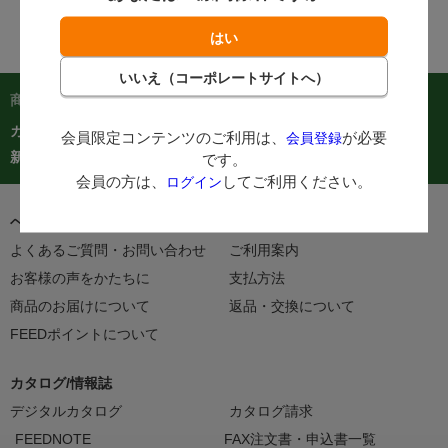
商品を探す：
カテゴリーから探す
商品コードからご注文
在庫処分市
会員限定コンテンツのご利用は、
が必要
会員登録
カタログ
新着商品
人気商品TOP40
です。
会員の方は、
してご利用ください。
ログイン
ヘルプ＆ガイド
よくあるご質問・お問い合わせ
ご利用案内
お客様の声をかたちに
支払方法
商品のお届けについて
返品・交換について
FEEDポイントについて
カタログ/情報誌
デジタルカタログ
カタログ請求
FEEDNOTE
FAX注文書・申込書一覧