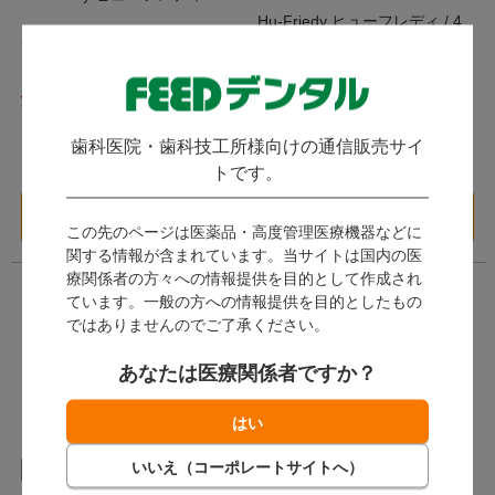
Hu-Friedy ヒューフレディ / 4
発送：
翌営業日
種類のハンドル形状からお選び
ください。
発送：
翌営業日
3,267
4,193
（税込）～
（税込）～
歯科医院・歯科技工所様向けの通信販売サイ
ポイント付与対象外
ポイント付与対象外
トです。
バリエーション一覧
バリエーション一覧
へ
へ
この先のページは医薬品・高度管理医療機器などに
関する情報が含まれています。当サイトは国内の医
療関係者の方々への情報提供を目的として作成され
ています。一般の方への情報提供を目的としたもの
ではありませんのでご了承ください。
あなたは医療関係者ですか？
在庫一掃
キュレット