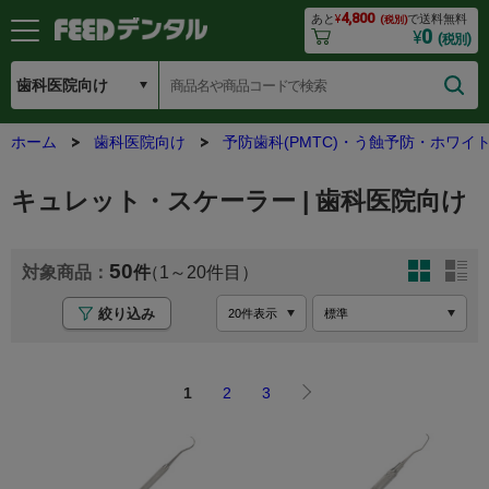
4,800
あと
¥
で送料無料
(税別)
0
¥
(税別)
ホーム
歯科医院向け
予防歯科(PMTC)・う蝕予防・ホワイ
キュレット・スケーラー | 歯科医院向け
50
1
20
絞り込み
1
2
3