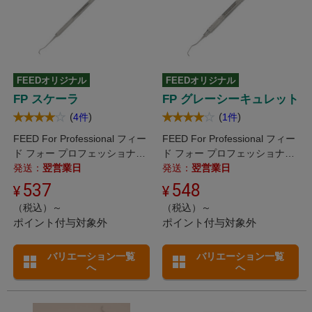
FEEDオリジナル
FEEDオリジナル
FP スケーラ
FP グレーシーキュレット
(
)
(
)
4件
1件
FEED For Professional フィー
FEED For Professional フィー
ド フォー プロフェッショナル
ド フォー プロフェッショナル
/ マルチに使えるスタンダード
発送：
翌営業日
/ リクエストの多い太め・中空
発送：
翌営業日
なスケーラ。
ハンドルタイプ。
537
548
（税込）～
（税込）～
ポイント付与対象外
ポイント付与対象外
バリエーション一覧
バリエーション一覧
へ
へ