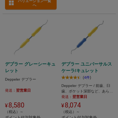
バリエーション一覧
へ
デプラー グレーシーキュ
デプラー ユニバーサルス
レット
ケーラ/キュレット
(
)
4件
Deppeler デプラー
Deppeler デプラー / 前歯、臼
発送：
翌営業日
歯、ポケット深部など、あらゆ
る部位に適応します。
発送：
翌営業日
8,580
8,074
（税込）～
（税込）～
ポイント付与対象外
ポイント付与対象外