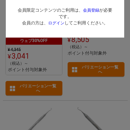
グレーシーキュレット ア
LM Instruments エルエム イン
フターファイブ
スツルメンツ / ノーマルとラー
会員限定コンテンツのご利用は、
が必要
会員登録
ジ、2種類のハンドルから選べ
発送：
翌営業日
です。
Hu-Friedy ヒューフレディ
るキュレットシリーズ。
会員の方は、
してご利用ください。
ログイン
発送：
翌営業日
8,505
ウェブ30%OFF
（税込）～
¥
4,345
ポイント付与対象外
3,041
（税込）～
バリエーション一覧
ポイント付与対象外
へ
バリエーション一覧
へ