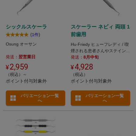
シックルスケーラ
スケーラー ネビィ 両頭 1
前歯用
(
)
1件
Osung オーサン
Hu-Friedy ヒューフレディ / 喫
煙される患者さんやステインが
発送：
翌営業日
沈着しやすい方等に
発送：
8月中旬
2,959
4,928
（税込）～
（税込）
ポイント付与対象外
ポイント付与対象外
バリエーション一覧
バリエーション一覧
へ
へ