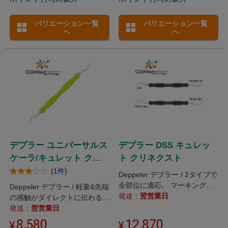
バリエーション一覧
バリエーション一覧
へ
へ
デプラー ユニバーサルス
デプラー DSS キュレッ
ケーラ/キュレット クリ
ト クリネクスト
ネクスト
(
)
1件
Deppeler デプラー / 2タイプで
全部位に適応。 マーキング付
Deppeler デプラー / 軽量&先端
きでルートプレーニングが確実
発送：
翌営業日
の感触がダイレクトに伝わるス
なものに!
ケーラ/キュレット。
発送：
翌営業日
8,580
12,870