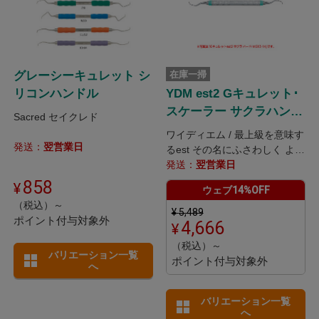
グレーシーキュレット シ
在庫一掃
リコンハンドル
YDM est2 Gキュレット･
スケーラー サクラハンド
Sacred セイクレド
ル
ワイディエム / 最上級を意味す
発送：
翌営業日
るest その名にふさわしく より
美しくシャープに 持続する切
発送：
翌営業日
れ味
858
ウェブ14%OFF
（税込）～
¥
5,489
ポイント付与対象外
4,666
（税込）～
バリエーション一覧
ポイント付与対象外
へ
バリエーション一覧
へ