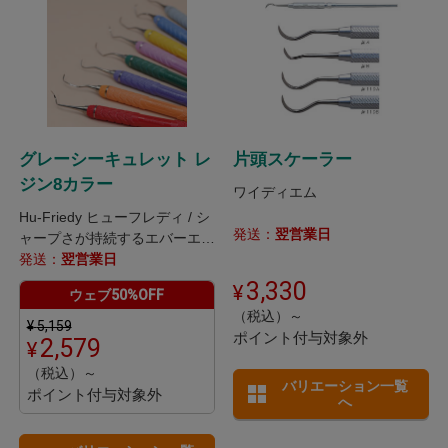
グレーシーキュレット レ
片頭スケーラー
ジン8カラー
ワイディエム
Hu-Friedy ヒューフレディ / シ
発送：
翌営業日
ャープさが持続するエバーエッ
ジテクノロジー。
発送：
翌営業日
3,330
ウェブ50%OFF
（税込）～
¥
5,159
ポイント付与対象外
2,579
（税込）～
バリエーション一覧
ポイント付与対象外
へ