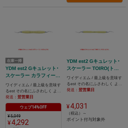
在庫一掃
YDM est2 Gキュレット･
YDM est2 Gキュレット･
スケーラー TOIRO(トイ
スケーラー カラフィーハ
ロ)ハンドル
ワイディエム / 最上級を意味す
ンドル
るest その名にふさわしく より
ワイディエム / 最上級を意味す
美しくシャープに 持続する切
発送：
翌営業日
るest その名にふさわしく より
れ味
美しくシャープに 持続する切
発送：
翌営業日
れ味
4,031
ウェブ14%OFF
（税込）～
¥
5,049
ポイント付与対象外
4,292