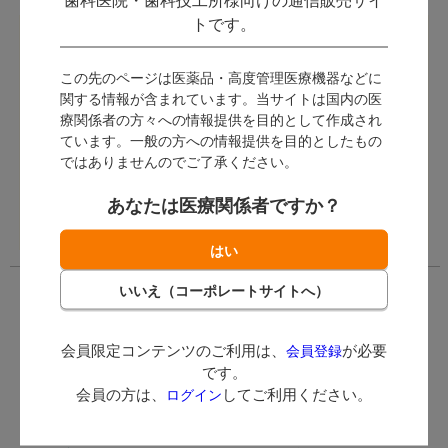
歯科医院・歯科技工所様向けの通信販売サイ
ヒーシブ型接着性レジンセメン
トです。
トです。
ログイン後に価格が表示
ログイン後に価格が表示
されます。
されます。
この先のページは医薬品・高度管理医療機器などに
関する情報が含まれています。当サイトは国内の医
会員限定コンテンツ
会員限定コンテンツ
療関係者の方々への情報提供を目的として作成され
のご利用は、
会員登
のご利用は、
会員登
ています。一般の方への情報提供を目的としたもの
録
が必要です。
録
が必要です。
ではありませんのでご了承ください。
会員の方は、
ログイ
会員の方は、
ログイ
ン
してご利用くださ
ン
してご利用くださ
あなたは医療関係者ですか？
い。
い。
会員限定コンテンツのご利用は、
が必要
会員登録
です。
会員の方は、
してご利用ください。
ログイン