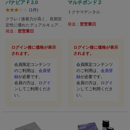
パナビア F 2.0
マルチボンド２
(
)
1件
トクヤマデンタル
クラレ / 接着力が高く、長期安
発送：
翌営業日
定性に優れたデュアルキュア型
レジンセメントです。
発送：
翌営業日
ログイン後に価格が表示
ログイン後に価格が表示
されます。
されます。
会員限定コンテンツ
会員限定コンテンツ
のご利用は、
会員登
のご利用は、
会員登
録
が必要です。
録
が必要です。
会員の方は、
ログイ
会員の方は、
ログイ
ン
してご利用くださ
ン
してご利用くださ
い。
い。