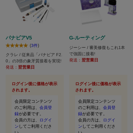
パナビアV5
G-ルーティング
(
)
3件
ジーシー / 審美修復もこれ1本
で強固に接着!
クラレ / 従来品「パナビア F2.
発送：
翌営業日
0」の3倍の象牙質接着を実現!
発送：
翌営業日
ログイン後に価格が表示
ログイン後に価格が表示
されます。
されます。
会員限定コンテンツ
会員限定コンテンツ
のご利用は、
会員登
のご利用は、
会員登
録
が必要です。
録
が必要です。
会員の方は、
ログイ
会員の方は、
ログイ
ン
してご利用くださ
ン
してご利用くださ
い。
い。