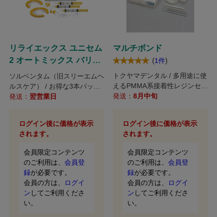
リライエックス ユニセム
マルチボンド
2 オートミックス バリュ
(
)
1件
ーパック
トクヤマデンタル / 多用途に使
ソルベンタム（旧スリーエムヘ
えるPMMA系接着性レジンセメ
ルスケア） / お得な3本パック
ント!
発送：
8月中旬
が通常品になりました!
発送：
翌営業日
ログイン後に価格が表示
ログイン後に価格が表示
されます。
されます。
会員限定コンテンツ
会員限定コンテンツ
のご利用は、
会員登
のご利用は、
会員登
録
が必要です。
録
が必要です。
会員の方は、
ログイ
会員の方は、
ログイ
ン
してご利用くださ
ン
してご利用くださ
い。
い。