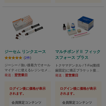
ジーセム リンクエース
マルチボンドⅡ フィック
スフォース プラス
(
)
2件
ジーシー / 強い接着力でオール
トクヤマデンタル / T-Fix(動揺
マイティに使えるレジンセメン
歯固定)に矯正ブラケット接着
ト。
発送：
翌営業日
材機能をプラスしてリニューア
発送：
翌営業日
ル!
ログイン後に価格が表示
ログイン後に価格が表示
されます。
されます。
会員限定コンテンツ
会員限定コンテンツ