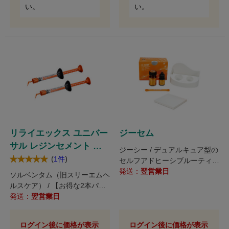
い。
い。
リライエックス ユニバー
ジーセム
サル レジンセメント ダ
ジーシー / デュアルキュア型の
ブルパック
(
)
1件
セルフアドヒーシブルーティン
グセメント。
発送：
翌営業日
ソルベンタム（旧スリーエムヘ
ルスケア） / 【お得な2本パッ
ク！】シンプルな術式であらゆ
発送：
翌営業日
る症例に対応可能な接着用レジ
ンセメントです。
ログイン後に価格が表示
ログイン後に価格が表示