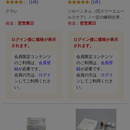
(
)
(
)
1件
1件
クラレ
ソルベンタム（旧スリーエムヘ
ルスケア） / 一定の練和比率で
発送：
翌営業日
ペーストが出せる便利なクリッ
発送：
翌営業日
カータイプ。
ログイン後に価格が表示
ログイン後に価格が表示
されます。
されます。
会員限定コンテンツ
会員限定コンテンツ
のご利用は、
会員登
のご利用は、
会員登
録
が必要です。
録
が必要です。
会員の方は、
ログイ
会員の方は、
ログイ
ン
してご利用くださ
ン
してご利用くださ
い。
い。