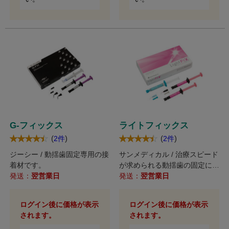
G-フィックス
ライトフィックス
(
)
(
)
2件
2件
ジーシー / 動揺歯固定専用の接
サンメディカル / 治療スピード
着材です。
が求められる動揺歯の固定に!
発送：
翌営業日
追加築盛や再固定も簡単にでき
発送：
翌営業日
る光重合型の接着剤です。
ログイン後に価格が表示
ログイン後に価格が表示
されます。
されます。