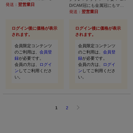
チに使用可能なレジンセメント
発送：
翌営業日
D/CAM冠にも金属冠にもマル
です。
チに使用可能なレジンセメント
発送：
翌営業日
です。
ログイン後に価格が表示
ログイン後に価格が表示
されます。
されます。
会員限定コンテンツ
会員限定コンテンツ
のご利用は、
会員登
のご利用は、
会員登
録
が必要です。
録
が必要です。
会員の方は、
ログイ
会員の方は、
ログイ
ン
してご利用くださ
ン
してご利用くださ
い。
い。
1
2