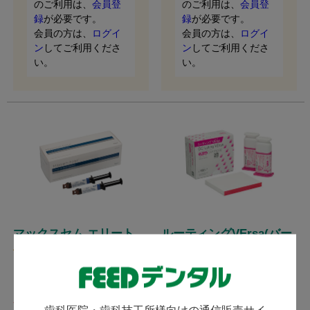
のご利用は、
会員登
のご利用は、
会員登
録
が必要です。
録
が必要です。
会員の方は、
ログイ
会員の方は、
ログイ
ン
してご利用くださ
ン
してご利用くださ
い。
い。
マックスセム エリート
ルーティングVErsa(バー
サ)
(
)
2件
Kerr カー / 2本、4本、8本セッ
ジーシー / 操作余裕時間の長い
トをラインナップ！ コストパ
接着性ルーティングセメント。
フォーマンスの高いセルフアド
発送：
翌営業日
発送：
翌営業日