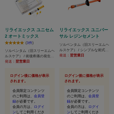
リライエックス ユニセム
リライエックス ユニバー
2 オートミックス
サル レジンセメント
(
)
3件
ソルベンタム（旧スリーエムヘ
ルスケア） / シンプルな術式で
ソルベンタム（旧スリーエムヘ
あらゆる症例に対応可能な接着
発送：
翌営業日
ルスケア） / 術後疼痛の発生率
用レジンセメントです。
が低いレジンセメント。
発送：
翌営業日
ログイン後に価格が表示
ログイン後に価格が表示
されます。
されます。
会員限定コンテンツ
会員限定コンテンツ
のご利用は、
会員登
のご利用は、
会員登
録
が必要です。
録
が必要です。
会員の方は、
ログイ
会員の方は、
ログイ
ン
してご利用くださ
ン
してご利用くださ