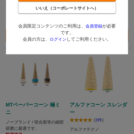
1,799
1,452
（税込）～
（税込）
ポイント付与対象外
ポイント付与対象外
会員限定コンテンツのご利用は、
が必要
会員登録
です。
バリエーション一覧
バリエーション一覧
へ
へ
会員の方は、
してご利用ください。
ログイン
MTペーパーコーン 極ミ
アルファコーン スレンダ
ニ
ー
(
)
3件
ノーブランド / 咬合面等の細部
研磨に最適です。
アルファテクノ