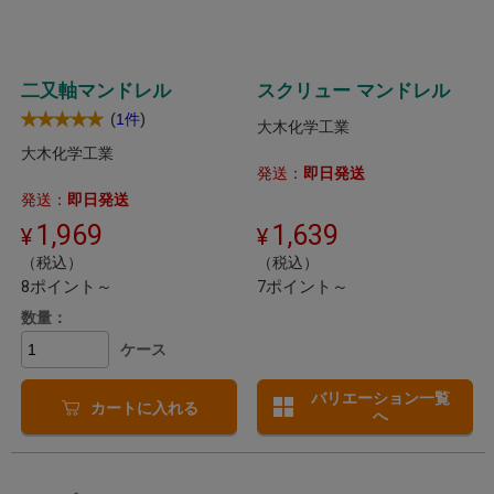
二又軸マンドレル
スクリュー マンドレル
(
)
1件
大木化学工業
大木化学工業
発送：
即日発送
発送：
即日発送
1,969
1,639
（税込）
（税込）
8ポイント～
7ポイント～
数量：
ケース
バリエーション一覧
カートに入れる
へ