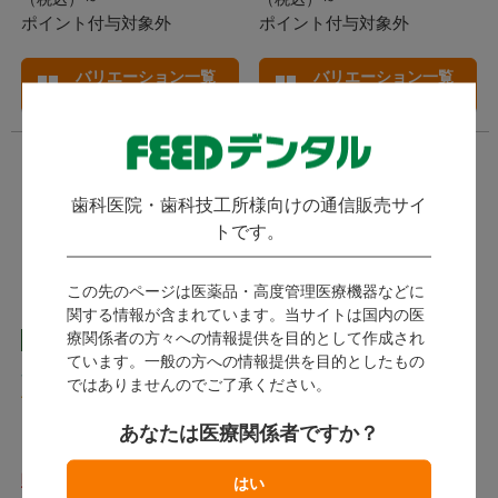
ポイント付与対象外
ポイント付与対象外
バリエーション一覧
バリエーション一覧
へ
へ
歯科医院・歯科技工所様向けの通信販売サイ
トです。
この先のページは医薬品・高度管理医療機器などに
関する情報が含まれています。当サイトは国内の医
療関係者の方々への情報提供を目的として作成され
FEEDオリジナル
アルファコーン エキスパ
ています。一般の方への情報提供を目的としたもの
ホワイトコーン ミニ
ート
ではありませんのでご了承ください。
(
)
(
)
4件
2件
あなたは医療関係者ですか？
InterLav インターラブ
アルファテクノ
販売終了
販売終了