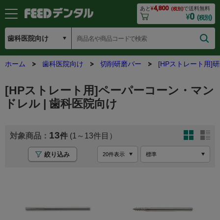
4,800
あと
¥
で送料無料
(税別)
0
¥
(税別)
ホーム
歯科医院向け
切削研磨バー
[HPストレート用]
[HPストレート用]ペーパーコーン・マン
ドレル | 歯科医院向け
13
(1～13
絞り込み