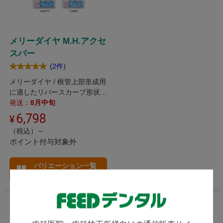
メリーダイヤ M.H.アクセ
スバー
(
)
2件
メリーダイヤ / 根管上部形成用
に適したリバースカーブ形状の
ダイヤモンドバーです。
発送：
8月中旬
6,798
（税込）～
ポイント付与対象外
バリエーション一覧
へ