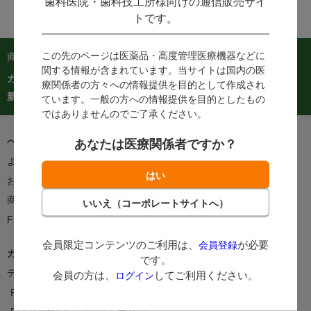
歯科医院・歯科技工所様向けの通信販売サイ
トです。
この先のページは医薬品・高度管理医療機器などに
商品を探す：
関する情報が含まれています。当サイトは国内の医
カテゴリーから探す
商品コードからご注文
在庫処分市
療関係者の方々への情報提供を目的として作成され
カタログ
新着商品
人気商品TOP40
ています。一般の方への情報提供を目的としたもの
ではありませんのでご了承ください。
ヘルプ＆ガイド
あなたは医療関係者ですか？
よくあるご質問・お問い合わせ
ご利用案内
お客様の声をかたちに
支払方法
商品のお届けについて
返品・交換について
FEEDポイントについて
会員限定コンテンツのご利用は、
が必要
会員登録
カタログ/情報誌
です。
デジタルカタログ
カタログ請求
会員の方は、
してご利用ください。
ログイン
FEEDNOTE
FAX注文書・申込書一覧