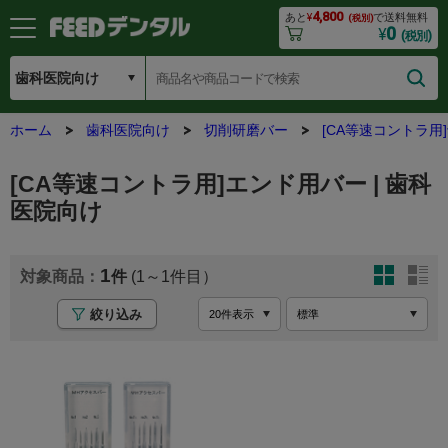
4,800
あと
¥
で送料無料
(税別)
0
¥
(税別)
ホーム
歯科医院向け
切削研磨バー
[CA等速コントラ用
[CA等速コントラ用]エンド用バー | 歯科
医院向け
1
(1～1
絞り込み