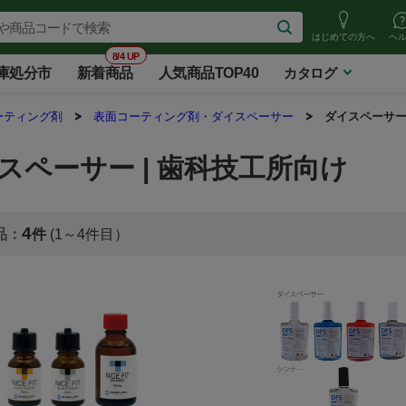
はじめての方へ
ヘ
8/4 UP
庫処分市
新着商品
人気商品TOP40
カタログ
ーティング剤
表面コーティング剤・ダイスペーサー
ダイスペーサ
スペーサー | 歯科技工所向け
4
(1～4