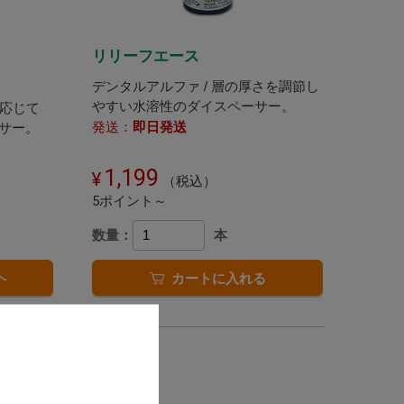
リリーフエース
デンタルアルファ / 層の厚さを調節し
やすい水溶性のダイスペーサー。
に応じて
発送：
即日発送
サー。
1,199
（税込）
5ポイント～
数量：
本
へ
カートに入れる