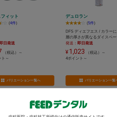
スフィット
デュロラン
(
4件
)
(
5件
)
DFS ディエフエス / カラー
層の厚さが異なるダイスペー
即日発送
発送：
即日発送
7
1,023
（税込）～
（税込）～
ント～
4ポイント～
バリエーション一覧へ
バリエーション一覧
歯科医院・歯科技工所様向けの通信販売サイトです。