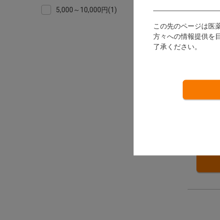
5,000～10,000円(1)
この先のページは医
方々への情報提供を
了承ください。
S-U
Schu
発送：
3,
17ポ