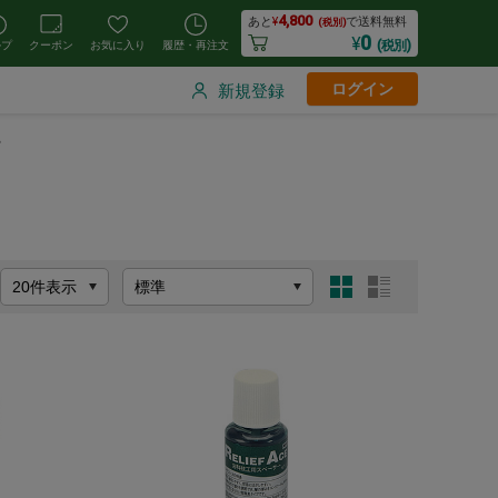
4,800
あと
¥
で送料無料
(税別)
0
¥
(税別)
ルプ
クーポン
お気に入り
履歴・再注文
ログイン
新規登録
ー