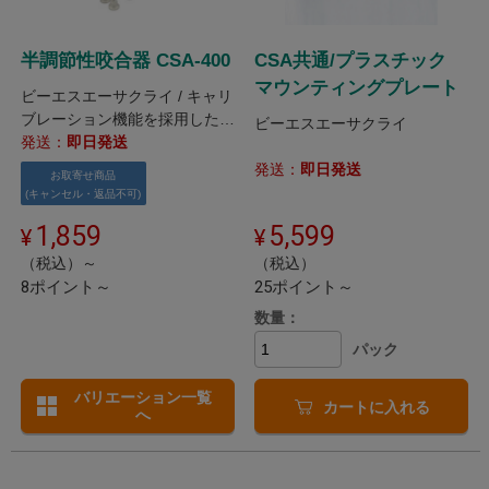
半調節性咬合器 CSA-400
CSA共通/プラスチック
マウンティングプレート
ビーエスエーサクライ / キャリ
ブレーション機能を採用した半
ビーエスエーサクライ
調整性咬合器です。
発送：
即日発送
発送：
即日発送
お取寄せ商品
(キャンセル・返品不可)
1,859
5,599
（税込）～
（税込）
8ポイント～
25ポイント～
数量：
パック
バリエーション一覧
カートに入れる
へ