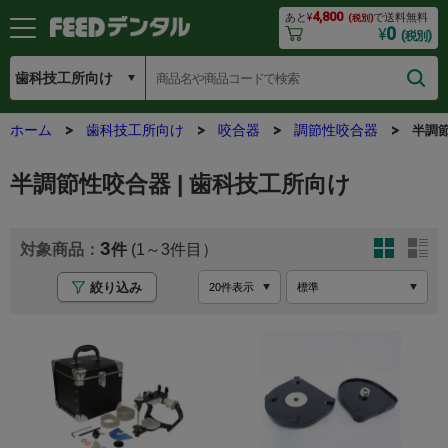
4,800
あと
¥
で送料無料
(税別)
0
¥
(税別)
ホーム
歯科技工所向け
咬合器
調節性咬合器
半調
半調節性咬合器 | 歯科技工所向け
3
(1～3
絞り込み