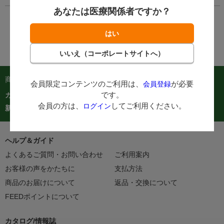
あなたは医療関係者ですか？
商品を探す：
会員限定コンテンツのご利用は、
が必要
会員登録
です。
カテゴリーから探す
商品コードからご注文
在庫処分市
会員の方は、
してご利用ください。
ログイン
カタログ
新着商品
人気商品TOP40
ヘルプ＆ガイド
よくあるご質問・お問い合わせ
ご利用案内
お客様の声をかたちに
支払方法
商品のお届けについて
返品・交換について
FEEDポイントについて
カタログ/情報誌