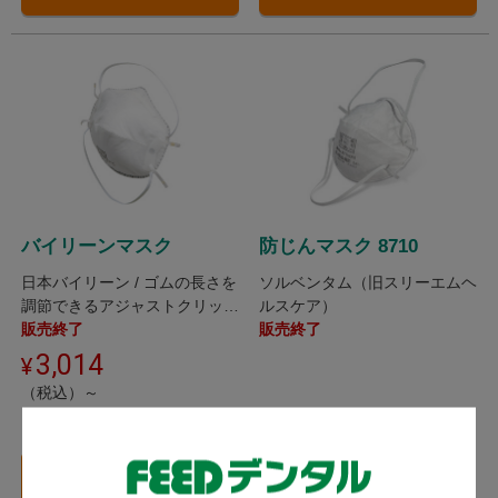
バイリーンマスク
防じんマスク 8710
日本バイリーン / ゴムの長さを
ソルベンタム（旧スリーエムヘ
調節できるアジャストクリップ
ルスケア）
付き防じんマスクです。
販売終了
販売終了
3,014
（税込）～
13ポイント～
バリエーション一覧
へ