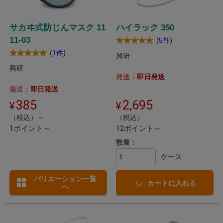
サカヰ式防じんマスク 11
ハイラック 350
11-03
(
)
5件
(
)
1件
興研
興研
発送：
即日発送
発送：
即日発送
385
2,695
（税込）～
（税込）
1ポイント～
12ポイント～
数量：
ケース
バリエーション一覧
カートに入れる
へ