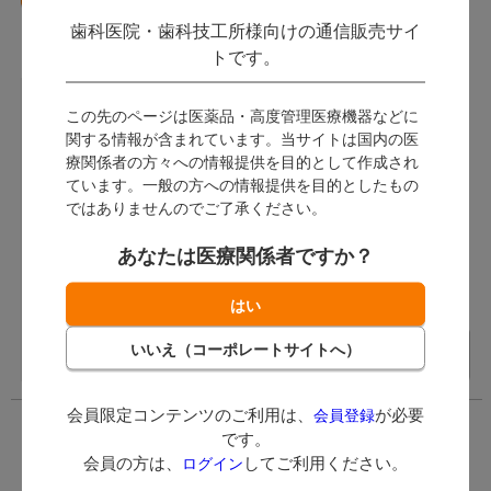
歯科医院・歯科技工所様向けの通信販売サイ
トです。
代替品はこちら
この先のページは医薬品・高度管理医療機器などに
ハイラック 350
関する情報が含まれています。当サイトは国内の医
2,695
（税
療関係者の方々への情報提供を目的として作成され
込）
5,929
ています。一般の方への情報提供を目的としたもの
※実際の価格は異
ではありませんのでご了承ください。
（税込）
なる場合がありま
26ポイント～
す。
あなたは医療関係者ですか？
数量：
※メーカー・一部
仕様が異なる場合
ケース
があります。商品
詳細をご確認くだ
在庫切れ
さい。
会員限定コンテンツのご利用は、
が必要
会員登録
です。
会員の方は、
してご利用ください。
ログイン