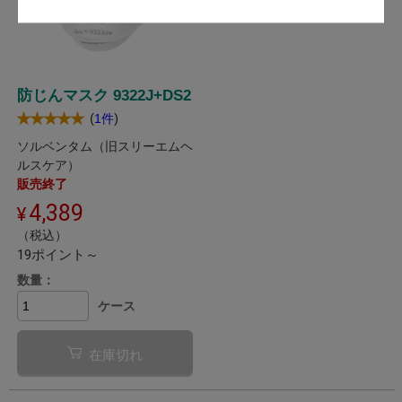
防じんマスク 9322J+DS2
(
)
1件
ソルベンタム（旧スリーエムヘ
ルスケア）
販売終了
4,389
（税込）
19ポイント～
数量：
ケース
在庫切れ