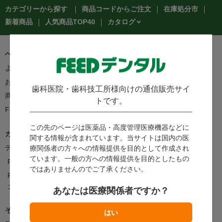
カテゴリーから探す
商品コードからご注文
在庫処分市
カタログ
新着商品
人気商品TOP40
ヘルプ＆ガイド
よくあるご質問・お問い合わせ
ご利用案内
お客様の声をかたちに
支払方法
歯科医院・歯科技工所様向けの通信販売サイ
商品のお届けについて
返品・交換について
トです。
FEEDポイントについて
この先のページは医薬品・高度管理医療機器などに
カタログ/情報誌
関する情報が含まれています。当サイトは国内の医
デジタルカタログ
療関係者の方々への情報提供を目的として作成され
カタログ請求
ています。一般の方への情報提供を目的としたもの
FEEDNOTE
FAX注文書・申込書一覧
ではありませんのでご了承ください。
FEED Uni [ユニフォームカタロ
グ]
あなたは医療関係者ですか？
その他サービス