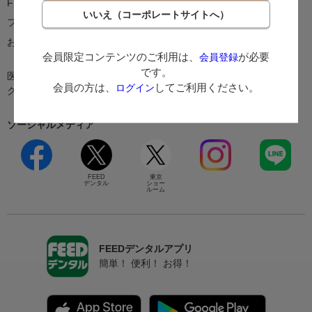
FEEDレンタル
MEOサービス
フィードオリジナル診察券
シャープニングサービス
お試しレンタル申し込み
フィードオリジナル薬袋デザイ
会員限定コンテンツのご利用は、
が必要
ン
会員登録
です。
医院清掃［フィードクリーニン
銀座ショールーム・診療機械
会員の方は、
してご利用ください。
ログイン
グ］
ソーシャルメディア
FEED
東京
デンタル
ショー
ルーム
FEEDデンタルアプリ
簡単！ 便利！ お得！