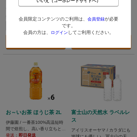
（税込）
（税込）
6ポイント～
7ポイント～
数量：
数量：
会員限定コンテンツのご利用は、
が必要
会員登録
です。
ケース
ケース
会員の方は、
してご利用ください。
ログイン
カートに入れる
カートに入れる
お～いお茶 ほうじ茶 2L
富士山の天然水 ラベルレ
ス
伊藤園 / 一番茶100%高温短時
間で焙煎し、高い香り立ちとす
アイリスオーヤマ / カラダにも
っきりした味わいを実現。
発送：
即日発送
地球にも優しい、冨士山の天然