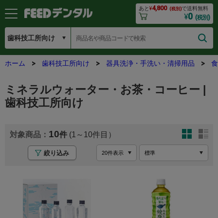
4,800
あと
¥
で送料無料
(税別)
0
¥
(税別)
ホーム
歯科技工所向け
器具洗浄・手洗い・清掃用品
食
ミネラルウォーター・お茶・コーヒー |
歯科技工所向け
10
(1～10
絞り込み