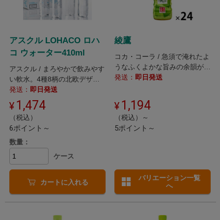
アスクル LOHACO ロハ
綾鷹
コ ウォーター410ml
コカ・コーラ / 急須で淹れたよ
うなふくよかな旨みの余韻が楽
アスクル / まろやかで飲みやす
しめる味わいの緑茶。
発送：
即日発送
い軟水。4種8柄の北欧デザイ
ンの飲みきりサイズのペットボ
発送：
即日発送
トル。
1,474
1,194
（税込）
（税込）～
6ポイント～
5ポイント～
数量：
ケース
バリエーション一覧
カートに入れる
へ