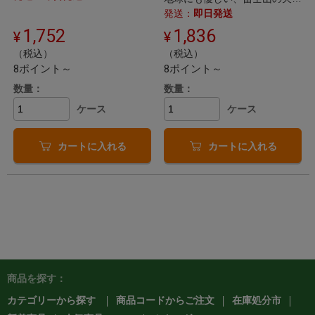
水です。
発送：
即日発送
1,752
1,836
（税込）
（税込）
8ポイント～
8ポイント～
数量：
数量：
ケース
ケース
カートに入れる
カートに入れる
商品を探す：
カテゴリーから探す
商品コードからご注文
在庫処分市