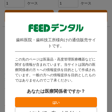
ケース
ケース
カートに入れる
カートに入れる
歯科医院・歯科技工所様向けの通信販売サイ
トです。
この先のページは医薬品・高度管理医療機器などに
関する情報が含まれています。当サイトは国内の医
療関係者の方々への情報提供を目的として作成され
伊藤園 健康ミネラルむぎ
アサヒ十六茶 2L
ています。一般の方への情報提供を目的としたもの
茶 2L
ではありませんのでご了承ください。
アサヒ飲料 / 【カフェインゼ
ロ】十六種類の厳選素材を最適
伊藤園 / 無香料・無着色・ノン
あなたは医療関係者ですか？
なバランスでブレンドした健康
発送：
即日発送
カフェインだから安心！不足し
茶です。
がちな水分＆ミネラルをおいし
発送：
即日発送
く補給できます。
1,360
1,544