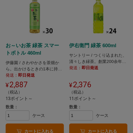
お～いお茶 緑茶 スマー
伊右衛門 緑茶 600ml
トボトル 460ml
サントリー / つくり込まれた、
清々しき緑茶。創業200余年の
伊藤園 / さわやかさを茶畑か
歴史をもつ、京都の老舗茶舗
発送：
即日発送
ら。出かけるときの1本に持ち
「福寿園」のお茶、伊右衛門。
運びやすいスリムなスマートボ
発送：
即日発送
トル。
2,887
2,376
（税込）
（税込）
13ポイント～
11ポイント～
数量：
数量：
ケース
ケース
カートに入れる
カートに入れる