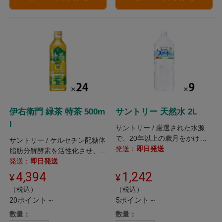
伊右衛門 緑茶 特茶 500m
サントリー 天然水 2L
l
サントリー / 厳選された水源
で、20年以上の歳月をかけて
サントリー / ケルセチン配糖体
磨き抜かれた、ナチュラルミネ
発送：
即日発送
脂肪分解酵素を活性化させ、体
ラルウォーター。
脂肪を減らすのを助ける効果が
発送：
即日発送
ある緑茶。
4,394
1,242
（税込）
（税込）
20ポイント～
5ポイント～
数量：
数量：