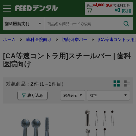
4,800
あと
¥
で送料無料
(税別)
0
¥
(税別)
ホーム
歯科医院向け
切削研磨バー
[CA等速コントラ用
[CA等速コントラ用]スチールバー | 歯科
医院向け
2
(1～2
絞り込み