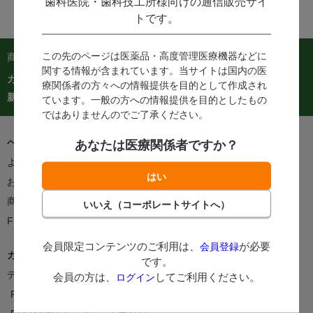
歯科医院・歯科技工所様向けの通信販売サイ
トです。
この先のページは医薬品・高度管理医療機器などに
商品を探す：
関する情報が含まれています。当サイトは国内の医
カテゴリーから探す
商品コードからご注文
在庫処分市
療関係者の方々への情報提供を目的として作成され
カタログ
新着商品
人気商品TOP40
ています。一般の方への情報提供を目的としたもの
ではありませんのでご了承ください。
ヘルプ＆ガイド
あなたは医療関係者ですか？
よくあるご質問・お問い合わせ
ご利用案内
お客様の声をかたちに
支払方法
商品のお届けについて
返品・交換について
FEEDポイントについて
会員限定コンテンツのご利用は、
が必要
会員登録
カタログ/情報誌
です。
デジタルカタログ
カタログ請求
会員の方は、
してご利用ください。
ログイン
FEEDNOTE
FAX注文書・申込書一覧