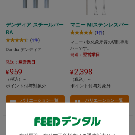
デンディア スチールバー
マニー MIステンレスバー
RA
(
)
1件
(
)
4件
マニー / 軟化象牙質の切削専用
バーです。
Dendia デンディア
発送：
翌営業日
発送：
翌営業日
959
2,398
（税込）～
（税込）～
ポイント付与対象外
ポイント付与対象外
バリエーション一覧
バリエーション一覧
へ
へ