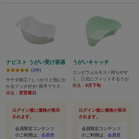
ナビスト うがい受け容器
うがいキャッチ
(
)
2件
コンビウェルネス / 持ちやす
く、口元にフィットするうがい
サナダ精工 / しっかりと指にか
受け。
発送：
8月下旬
かるフック付き! 両手でラクに
保持できます。
発送：
翌営業日
ログイン後に価格が表示
ログイン後に価格が表示
されます。
されます。
会員限定コンテンツ
会員限定コンテンツ
のご利用は、
会員登
のご利用は、
会員登