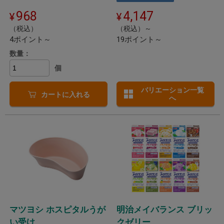
968
4,147
（税込）
（税込）～
4ポイント～
19ポイント～
数量：
個
バリエーション一覧
カートに入れる
へ
マツヨシ ホスピタルうが
明治メイバランス ブリッ
い受け
クゼリー