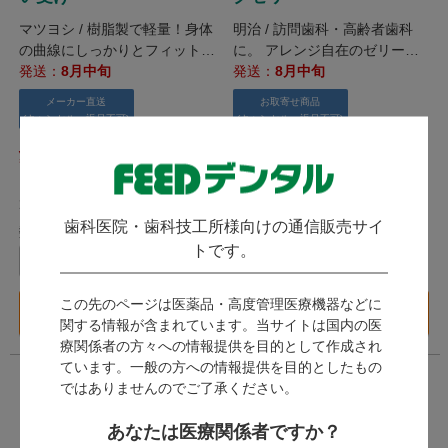
マツヨシ / 樹脂製で軽量！身体
明治 / 訪問歯科・高齢者歯科
の曲線にしっかりとフィットす
に。 アレンジ自在のゼリー型
る形状のうがい受け。
発送：
8月中旬
栄養調整食品。
発送：
8月中旬
メーカー直送
お取寄せ商品
(キャンセル・返品不可)
(キャンセル・返品不可)
5,742
4,741
（税込）
（税込）～
26ポイント～
21ポイント～
歯科医院・歯科技工所様向けの通信販売サイ
数量：
トです。
ケース
この先のページは医薬品・高度管理医療機器などに
バリエーション一覧
カートに入れる
へ
関する情報が含まれています。当サイトは国内の医
療関係者の方々への情報提供を目的として作成され
ています。一般の方への情報提供を目的としたもの
ではありませんのでご了承ください。
あなたは医療関係者ですか？