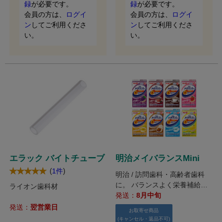
録
が必要です。
録
が必要です。
会員の方は、
ログイ
会員の方は、
ログイ
ン
してご利用くださ
ン
してご利用くださ
い。
い。
エラック バイトチューブ
明治メイバランスMini
(
)
1件
明治 / 訪問歯科・高齢者歯科
に。 バランスよく栄養補給が
ライオン歯科材
行える液体栄養調整食品。
発送：
8月中旬
発送：
翌営業日
お取寄せ商品
(キャンセル・返品不可)