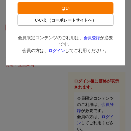
NEW
うがい受け
PH 使い捨てガーグルベ
会員限定コンテンツのご利用は、
が必要
会員登録
リッチェル
ースン
です。
販売終了
会員の方は、
してご利用ください。
ログイン
オオサキメディカル / 吐物が飛
び散りにくく感染リスクの軽減
ができるうがい受け
発送：
翌営業日
ログイン後に価格が表示
されます。
会員限定コンテンツ
のご利用は、
会員登
録
が必要です。
会員の方は、
ログイ
ン
してご利用くださ
い。