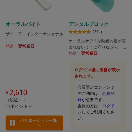
オーラルバイト
デンタルブロック
(
)
2件
ザイコア・インターナショナル
オーラルケア / 介助者の指が咬
発送：
翌営業日
まれないように守りながら、一
定の開口を保持！
発送：
翌営業日
ログイン後に価格が表示
されます。
会員限定コンテンツ
2,610
のご利用は、
会員登
録
が必要です。
（税込）～
会員の方は、
ログイ
11ポイント～
ン
してご利用くださ
い。
バリエーション一覧
へ