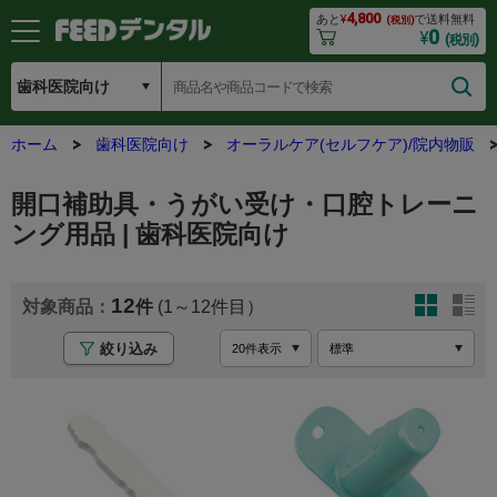
4,800
あと
¥
で送料無料
(税別)
0
¥
(税別)
ホーム
歯科医院向け
オーラルケア(セルフケア)/院内物販
開口補助具・うがい受け・口腔トレーニ
ング用品 | 歯科医院向け
12
(1～12
絞り込み