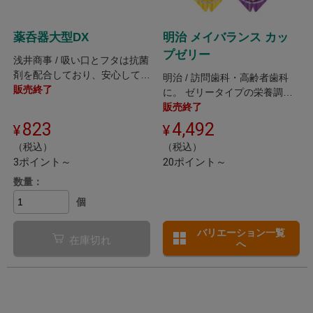
薬呑器大型DX
明治 メイバランス カッ
プゼリー
浅井商事 / 吸い口とフタは抗菌
剤を配合しており、安心して使
明治 / 訪問歯科・高齢者歯科
用できます。
販売終了
に。 ゼリータイプの栄養調整
食品。
販売終了
823
4,492
（税込）
（税込）
3ポイント～
20ポイント～
数量：
個
バリエーション一覧
在庫切れ
へ