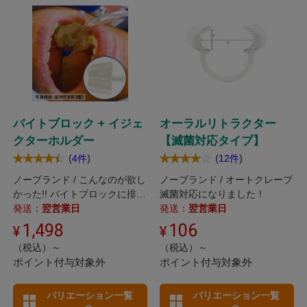
バイトブロック + イジェ
オーラルリトラクター
クターホルダー
【滅菌対応タイプ】
(
)
(
)
4件
12件
ノーブランド / こんなのが欲し
ノーブランド / オートクレーブ
かった!! バイトブロックに排唾
滅菌対応になりました！
管を保持する機能をプラス!
発送：
翌営業日
発送：
翌営業日
1,498
106
（税込）～
（税込）～
ポイント付与対象外
ポイント付与対象外
バリエーション一覧
バリエーション一覧
へ
へ