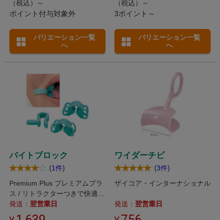
（税込）～
（税込）～
ポイント付与対象外
3ポイント～
バリエーション一覧
バリエーション一覧
へ
へ
バイトブロック
ワイダーチビ
(
)
(
)
1件
3件
Premium Plus プレミアムプラ
ザイコア・インターナショナル
ス / リトラクターつきで快適に
診療可能なバイトブロック。
発送：
翌営業日
発送：
翌営業日
1,639
756