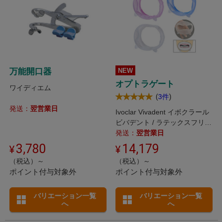
万能開口器
NEW
オプトラゲート
ワイディエム
(
)
3件
発送：
翌営業日
Ivoclar Vivadent イボクラール
ビバデント / ラテックスフリー
の柔らかい開口器で、PMTCや
発送：
翌営業日
ホワイトニング・口腔内スキャ
3,780
14,179
ナーでの印象採得時におすすめ
（税込）～
（税込）～
です。 入数が少量のタイプを
ポイント付与対象外
ポイント付与対象外
追加でラインナップ。
バリエーション一覧
バリエーション一覧
へ
へ