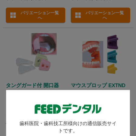
バリエーション一覧
バリエーション一覧
へ
へ
タングガード付 開口器
マウスプロップ EXTND
(
)
(
)
1件
2件
ワイディエム / 舌圧排ができる
Plasdent プラスデント / サイ
タングガード付きの開口器で
ズ・カラーが選べる開口器。
す。
発送：
翌営業日
発送：
翌営業日
歯科医院・歯科技工所様向けの通信販売サイ
5,055
3,115
トです。
（税込）～
（税込）～