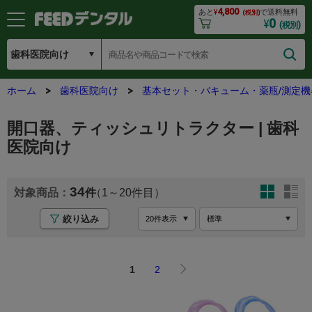
4,800
あと
¥
で送料無料
(税別)
0
¥
(税別)
ホーム
歯科医院向け
基本セット・バキューム・薬瓶/測定機
開口器、ティッシュリトラクター | 歯科
医院向け
34
1
20
絞り込み
1
2