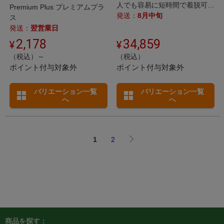
ザブル
人でも容易に短時間で着脱可
Premium Plus プレミアムプラ
能。 訪問診療でも活躍しま
発送：
8月中旬
ス
す。
発送：
翌営業日
2,178
34,859
（税込）～
（税込）
ポイント付与対象外
ポイント付与対象外
バリエーション一覧
バリエーション一覧
へ
へ
1
2
商品を探す：