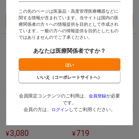
ポイント付与対象外
ポイント付与対象外
この先のページは医薬品・高度管理医療機器などに
関する情報が含まれています。当サイトは国内の医
バリエーション一覧
バリエーション一覧
へ
へ
療関係者の方々への情報提供を目的として作成され
ています。一般の方への情報提供を目的としたもの
ではありませんのでご了承ください。
あなたは医療関係者ですか？
オプチビュー
ワイダーミニ
会員限定コンテンツのご利用は、
が必要
会員登録
(
)
4件
です。
KerrHawe カーハーヴェ
会員の方は、
してご利用ください。
ログイン
ザイコア・インターナショナル
発送：
翌営業日
発送：
翌営業日
3,080
719