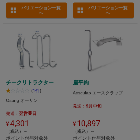
バリエーション一覧
バリエーション一覧
へ
へ
チークリトラクター
扁平鈎
(
)
1件
Aesculap エースクラップ
Osung オーサン
発送：
9月中旬
発送：
翌営業日
4,301
10,897
（税込）～
（税込）～
ポイント付与対象外
ポイント付与対象外