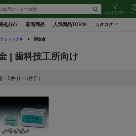
はじめての方へ
ヘ
庫処分市
新着商品
人気商品TOP40
カタログ
ラットメタル
銅合金
金 | 歯科技工所向け
1
(1～1