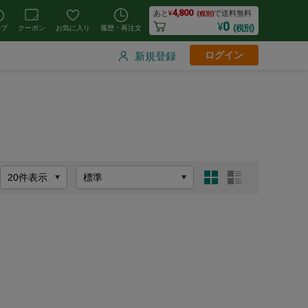
4,800
あと
¥
で送料無料
(税別)
0
¥
(税別)
ルプ
クーポン
お気に入り
履歴・再注文
ログイン
新規登録