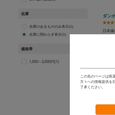
在庫
ダン
在庫のあるもののみ表示(1)
日本歯
在庫に関わらず表示(1)
発送：
価格帯
ロ
1,000～2,000円(1)
す
会
この先のページは医
は
方々への情報提供を
会
了承ください。
利