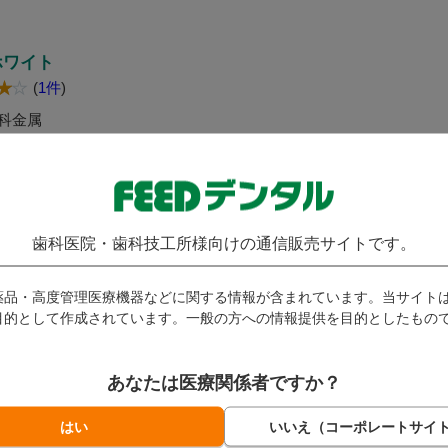
ホワイト
(
1件
)
科金属
即日発送
グイン後に価格が表示されま
歯科医院・歯科技工所様向けの通信販売サイトです。
。
員限定コンテンツのご利用
薬品・高度管理医療機器などに関する情報が含まれています。当サイト
、
会員登録
が必要です。
目的として作成されています。一般の方への情報提供を目的としたもの
員の方は、
ログイン
してご
用ください。
あなたは医療関係者ですか？