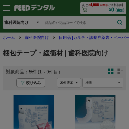
4,800
あと
¥
で送料無料
(税別)
0
¥
(税別)
ホーム
歯科医院向け
日用品 [カルテ・診察券薬袋・ペーパー
梱包テープ・緩衝材 | 歯科医院向け
9
(1～9
絞り込み