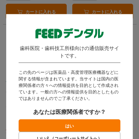
カートに入れる
カートに入れる
歯科医院・歯科技工所様向けの通信販売サイ
トです。
この先のページは医薬品・高度管理医療機器などに
関する情報が含まれています。当サイトは国内の医
TRUSCO PPテープ
手でまっすぐ切れる 梱包
療関係者の方々への情報提供を目的として作成され
用透明テープ
ています。一般の方への情報提供を目的としたもの
TRUSCO トラスコ / 一般荷造
ではありませんのでご了承ください。
(
)
2件
り、梱包結束に。柔軟性があ
り、結びやすいPPテープ。
発送：
翌営業日
3M / はさみ・カッター不要! 手
あなたは医療関係者ですか？
でキレイにまっすぐ切れる透明
梱包用テープ。
販売終了
398
328