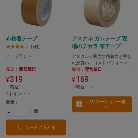
布粘着テープ
アスクル ガムテープ 現
場のチカラ 布テープ
(
)
5件
ノーブランド
アスクル / 適度な粘着力と手切
れが良い、コストパフォーマン
発送：
翌営業日
スに優れた布テープ。
発送：
翌営業日
319
169
（税込）
（税込）～
1ポイント～
バリエーション一覧
数量：
へ
個
カートに入れる