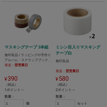
マスキングテープ 3本組
ミシン目入りマスキング
テープ白
無印良品 / ラッピングや手作り
アルバム・スクラップブックの
無印良品
演出用としても便利な、3色パ
発送：
翌営業日
ックのマスキングテープ。
発送：
翌営業日
390
580
（税込）
（税込）
1ポイント～
2ポイント～
数量：
数量：
個
セット