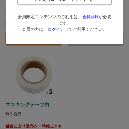
（税込）
（税込）
1ポイント～
1ポイント～
数量：
数量：
会員限定コンテンツのご利用は、
が必要
会員登録
です。
巻
個
会員の方は、
してご利用ください。
ログイン
カートに入れる
在庫切れ
マスキングテープ白
無印良品
都合により販売を一時停止とさ