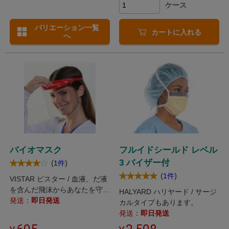
ケース
バリエーション一覧
カートに入れる
へ
バイオマスク
フルイドシールド レベル
3 バイザー付
(
)
1件
(
)
1件
VISTAR ビスター / 血液、だ液
を含んだ飛沫からあなたを守り
HALYARD ハリヤード / サージ
ます。
発送：
即日発送
カルタイプもあります。
発送：
即日発送