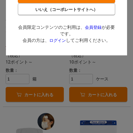
シールド付きフェイスマ
エルバ スプラッシュプロ
スクCS 50枚
テクター [フェイスシー
ルド]
(
)
1件
ハクゾウメディカル / 医療機関
用の液体の飛散から眼部を保護
エルバ / 歯科医院様向けのフェ
会員限定コンテンツのご利用は、
が必要
会員登録
する透明シールド付フェイスマ
発送：
8月中旬
イスシールド
です。
スクです。
発送：
即日発送
会員の方は、
してご利用ください。
ログイン
2,706
2,310
（税込）
（税込）
12ポイント～
10ポイント～
数量：
数量：
箱
ケース
カートに入れる
カートに入れる