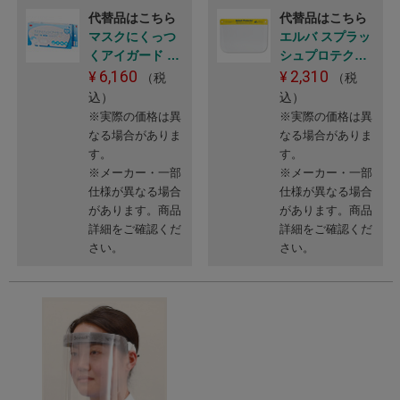
代替品はこちら
代替品はこちら
マスクにくっつ
エルバ スプラッ
くアイガード 40
シュプロテクタ
枚
ー [フェイスシ
6,160
2,310
（税
（税
ールド]
込）
込）
※実際の価格は異
※実際の価格は異
なる場合がありま
なる場合がありま
す。
す。
※メーカー・一部
※メーカー・一部
仕様が異なる場合
仕様が異なる場合
があります。商品
があります。商品
詳細をご確認くだ
詳細をご確認くだ
さい。
さい。