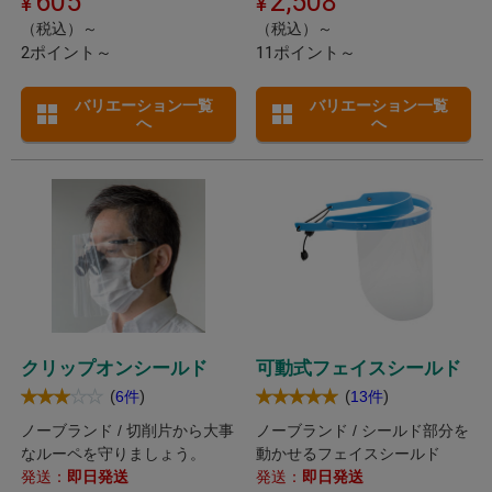
605
2,508
（税込）～
（税込）～
2ポイント～
11ポイント～
バリエーション一覧
バリエーション一覧
へ
へ
クリップオンシールド
可動式フェイスシールド
(
)
(
)
6件
13件
ノーブランド / 切削片から大事
ノーブランド / シールド部分を
なルーペを守りましょう。
動かせるフェイスシールド
発送：
即日発送
発送：
即日発送