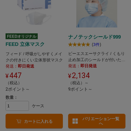
FEEDオリジナル
ナノテックシールド999
FEED 立体マスク
(
)
3件
ビーエスエーサクライ / くもり
フィード / 呼吸がしやすくメイ
止め加工のシールドが付いたマ
クの付きにくい立体形状マスク
スクです。
発送：
即日発送
発送：
即日発送
447
2,134
（税込）
（税込）～
2ポイント～
9ポイント～
数量：
ケース
バリエーション一覧
カートに入れる
へ