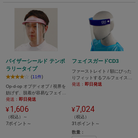
バイザーシールド テンポ
フェイスガードCD3
ラリータイプ
ファーストレイト / 額にぴった
(
)
11件
りフィットするフルフェイスガ
ード。
発送：
即日発送
Op-d-op オプディオプ / 視界を
妨げず、脱着が容易なフェイス
シールドです。
発送：
即日発送
1,606
7,024
（税込）～
（税込）
7ポイント～
31ポイント～
数量：