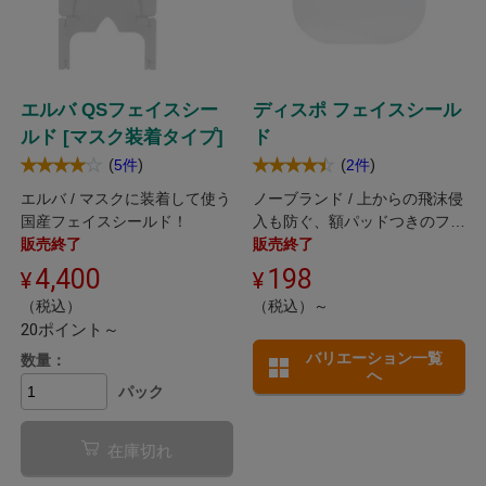
エルバ QSフェイスシー
ディスポ フェイスシール
ルド [マスク装着タイプ]
ド
(
)
(
)
5件
2件
エルバ / マスクに装着して使う
ノーブランド / 上からの飛沫侵
国産フェイスシールド！
入も防ぐ、額パッドつきのフェ
販売終了
イスシールド
販売終了
4,400
198
（税込）
（税込）～
20ポイント～
バリエーション一覧
数量：
へ
パック
在庫切れ