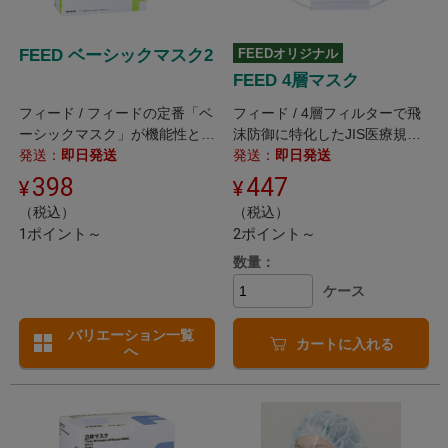
FEED ベーシックマスク2
FEEDオリジナル
FEED 4層マスク
フィード / フィードの定番「ベ
フィード / 4層フィルターで飛
ーシックマスク」が機能性と品
沫防御に特化したJIS医療規格
質を改善してリニューアルしま
発送：
即日発送
クラス2適合のマスク
発送：
即日発送
した
398
447
（税込）
（税込）
1ポイント～
2ポイント～
数量：
ケース
バリエーション一覧
カートに入れる
へ