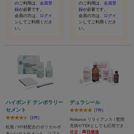
のご利用は、
会員登
のご利用は、
会員登
録
が必要です。
録
が必要です。
会員の方は、
ログイ
会員の方は、
ログイ
ン
してご利用くださ
ン
してご利用くださ
い。
い。
ハイボンド テンポラリー
デュラシール
セメント
(
)
7件
(
)
2件
Reliance リライアンス / 暫間
充填やTEKとしても応用できる
松風 / HY材配合のポリカルボ
レジン系仮封材です。
発送：
即日発送
キシレートセメント。ソフトと