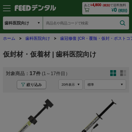
4,800
あと
¥
で送料無料
(税別)
0
¥
(税別)
ホーム
歯科医院向け
歯冠修復 [CR・覆髄・仮封・ポストコア
仮封材・仮着材 | 歯科医院向け
17
(1～17
絞り込み