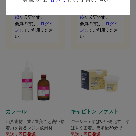
会員限定コンテンツ
会員限定コンテンツ
のご利用は、
会員登
のご利用は、
会員登
録
が必要です。
録
が必要です。
会員の方は、
ログイ
会員の方は、
ログイ
ン
してご利用くださ
ン
してご利用くださ
い。
い。
カフール
キャビトン ファスト
山八歯材工業 / 審美性と高い接
ジーシー / すばやい硬化で、す
着力を誇るレジン仮封材!
ばやく密着。充填後30分で咬
発送：
即日発送
合可能に。
発送：
即日発送