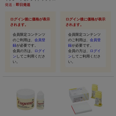
ハードの2タイプから選べま
発送：
即日発送
す。
ログイン後に価格が表示
ログイン後に価格が表示
されます。
されます。
会員限定コンテンツ
会員限定コンテンツ
のご利用は、
会員登
のご利用は、
会員登
録
が必要です。
録
が必要です。
会員の方は、
ログイ
会員の方は、
ログイ
ン
してご利用くださ
ン
してご利用くださ
い。
い。