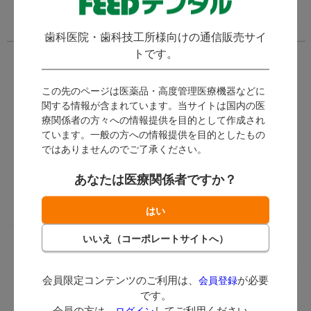
い。
い。
歯科医院・歯科技工所様向けの通信販売サイ
トです。
この先のページは医薬品・高度管理医療機器などに
関する情報が含まれています。当サイトは国内の医
療関係者の方々への情報提供を目的として作成され
ています。一般の方への情報提供を目的としたもの
ではありませんのでご了承ください。
フィットシール
キャビトン
あなたは医療関係者ですか？
(
)
6件
ジーシー / 筆積み法で窩洞をし
っかり仮封します!
ジーシー / 水硬性の仮封材で
発送：
即日発送
す。
発送：
即日発送
会員限定コンテンツのご利用は、
が必要
会員登録
ログイン後に価格が表示
ログイン後に価格が表示
です。
されます。
されます。
会員の方は、
してご利用ください。
ログイン