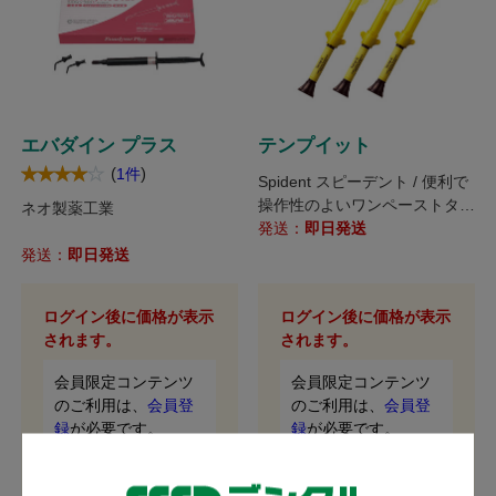
エバダイン プラス
テンプイット
(
)
1件
Spident スピーデント / 便利で
操作性のよいワンペーストタイ
ネオ製薬工業
プ。
発送：
即日発送
発送：
即日発送
ログイン後に価格が表示
ログイン後に価格が表示
されます。
されます。
会員限定コンテンツ
会員限定コンテンツ
のご利用は、
会員登
のご利用は、
会員登
録
が必要です。
録
が必要です。
会員の方は、
ログイ
会員の方は、
ログイ
ン
してご利用くださ
ン
してご利用くださ