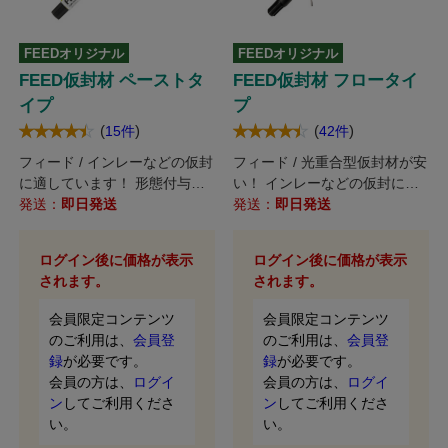
FEEDオリジナル
FEEDオリジナル
FEED仮封材 ペーストタ
FEED仮封材 フロータイ
イプ
プ
(
)
(
)
15件
42件
フィード / インレーなどの仮封
フィード / 光重合型仮封材が安
に適しています！ 形態付与性
い！ インレーなどの仮封に適
に優れたペーストタイプ
発送：
即日発送
しています！ 流動性に優れた
発送：
即日発送
フロータイプ
ログイン後に価格が表示
ログイン後に価格が表示
されます。
されます。
会員限定コンテンツ
会員限定コンテンツ
のご利用は、
会員登
のご利用は、
会員登
録
が必要です。
録
が必要です。
会員の方は、
ログイ
会員の方は、
ログイ
ン
してご利用くださ
ン
してご利用くださ
い。
い。