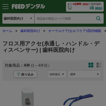
4,800
あと
¥
で送料無料
(税別)
0
¥
(税別)
ホーム
歯科医院向け
オーラルケア(セルフケア)/院内物販
フロス用アクセ(糸通し・ハンドル・デ
ィスペンサー) | 歯科医院向け
4
(1～4
絞り込み