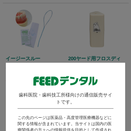
イージースルー
200ヤード用フロスディ
スペンサー
GUM ガム
ノーブランド
発送：
即日発送
発送：
即日発送
歯科医院・歯科技工所様向けの通信販売サイ
トです。
ログイン後に価格が表示
845
されます。
この先のページは医薬品・高度管理医療機器などに
（税込）
会員限定コンテンツ
関する情報が含まれています。当サイトは国内の医
3ポイント～
のご利用は、
会員登
療関係者の方々への情報提供を目的として作成され